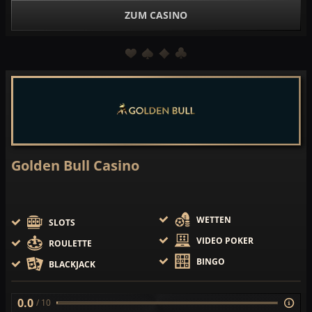
ZUM CASINO
Golden Bull Casino
WETTEN
SLOTS
VIDEO POKER
ROULETTE
BINGO
BLACKJACK
0.0
/ 10