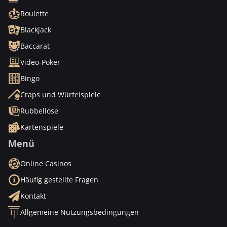
Roulette
Blackjack
Baccarat
Video-Poker
Bingo
Craps und Würfelspiele
Rubbellose
Kartenspiele
Menü
Online Casinos
Häufig gestellte Fragen
Kontakt
Allgemeine Nutzungsbedingungen