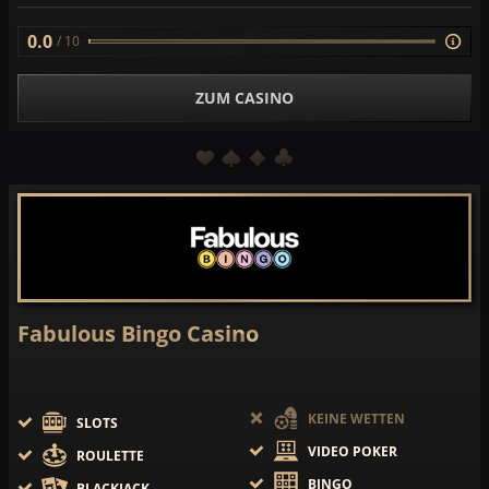
0.0
/ 10
ZUM CASINO
Fabulous Bingo Casino
KEINE WETTEN
SLOTS
VIDEO POKER
ROULETTE
BINGO
BLACKJACK