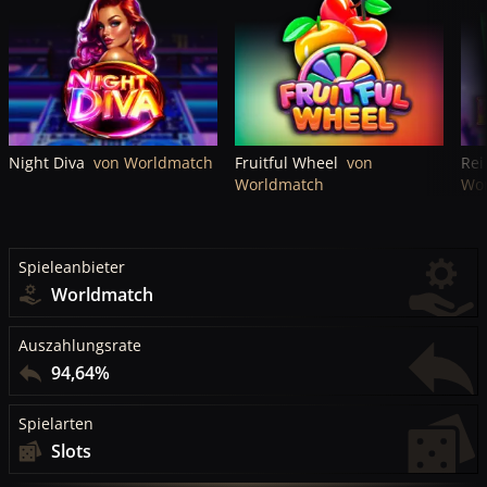
Night Diva
von Worldmatch
Fruitful Wheel
von
Rei
Worldmatch
Wo
Spieleanbieter
Worldmatch
Auszahlungsrate
94,64%
Spielarten
Slots