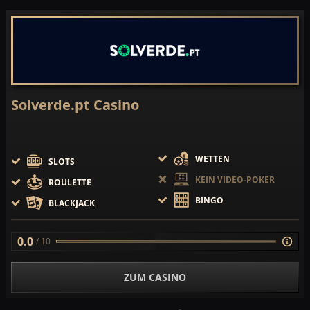
Solverde.pt Casino
WETTEN
SLOTS
KEIN VIDEO-POKER
ROULETTE
BINGO
BLACKJACK
0.0
/ 10
ZUM CASINO