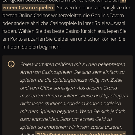
einem Casino spielen
. Sie werden dann zur Rangliste der
besten Online Casinos weitergeleitet, die Goblin's Tavern
oder andere ähnliche Casinospiele in ihrer Spieleauswahl
haben. Wählen Sie das beste Casino für sich aus, legen Sie
ein Konto an, zahlen Sie Gelder ein und schon können Sie
mit dem Spielen beginnen.
Spielautomaten gehören mit zu den beliebtesten
Arten von Casinospielen. Sie sind sehr einfach zu
spielen, da die Spielergebnisse völlig vom Zufall
und vom Glück abhängen. Aus diesem Grund
müssen Sie deren Funktionsweise und Spielregeln
nicht lange studieren, sondern können sogleich
mit dem Spielen beginnen. Wenn Sie sich jedoch
dazu entscheiden, Slots um echtes Geld zu
spielen, so empfehlen wir Ihnen, zuerst unseren
Artikel
"Wie Spielautomaten funktionieren"