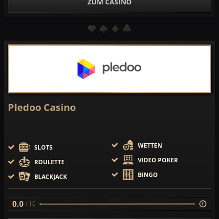
ZUM CASINO
Pledoo Casino
WETTEN
SLOTS
VIDEO POKER
ROULETTE
BINGO
BLACKJACK
0.0
/ 10