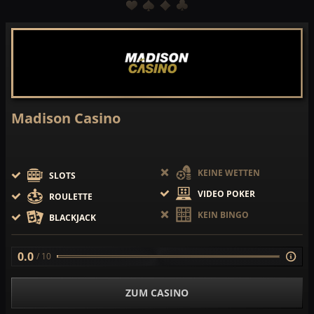
Madison Casino
KEINE WETTEN
SLOTS
VIDEO POKER
ROULETTE
KEIN BINGO
BLACKJACK
0.0
/ 10
ZUM CASINO