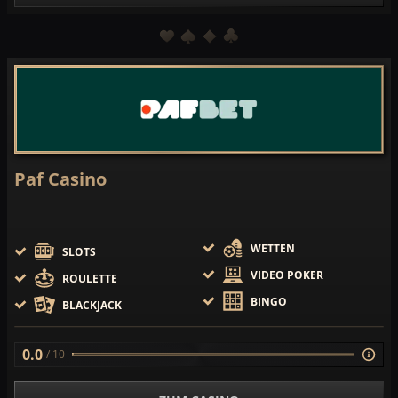
Paf Casino
WETTEN
SLOTS
VIDEO POKER
ROULETTE
BINGO
BLACKJACK
0.0
/ 10