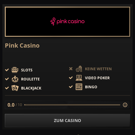
Pink Casino
KEINE WETTEN
SLOTS
VIDEO POKER
ROULETTE
BINGO
BLACKJACK
0.0
/ 10
ZUM CASINO