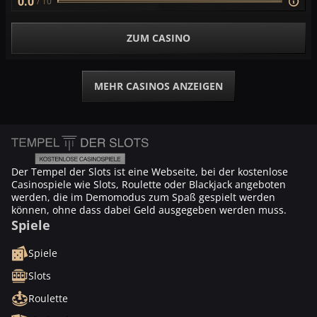
0.0
/ 10
ZUM CASINO
MEHR CASINOS ANZEIGEN
Der Tempel der Slots ist eine Webseite, bei der kostenlose
Casinospiele wie Slots, Roulette oder Blackjack angeboten
werden, die im Demomodus zum Spaß gespielt werden
können, ohne dass dabei Geld ausgegeben werden muss.
Spiele
Spiele
Slots
Roulette