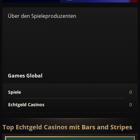
Über den Spieleproduzenten
Games Global
Spiele
0
Echtgeld Casinos
0
Top Echtgeld Casinos mit Bars and Stripes