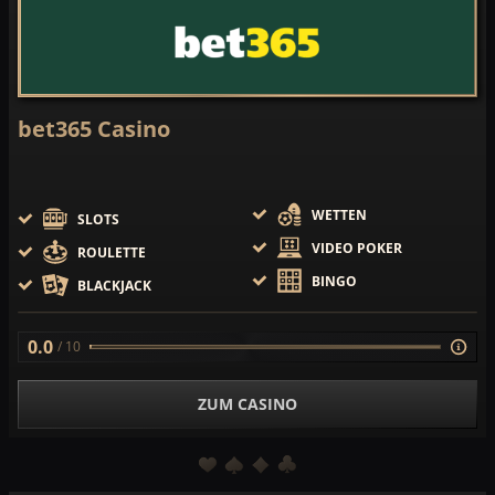
bet365 Casino
WETTEN
SLOTS
VIDEO POKER
ROULETTE
BINGO
BLACKJACK
0.0
/ 10
ZUM CASINO