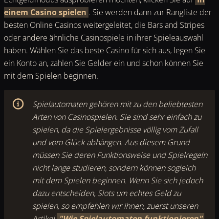
einem Casino spielen
. Sie werden dann zur Rangliste der
besten Online Casinos weitergeleitet, die Bars and Stripes
oder andere ähnliche Casinospiele in ihrer Spieleauswahl
haben. Wählen Sie das beste Casino für sich aus, legen Sie
ein Konto an, zahlen Sie Gelder ein und schon können Sie
mit dem Spielen beginnen.
Spielautomaten gehören mit zu den beliebtesten
Arten von Casinospielen. Sie sind sehr einfach zu
spielen, da die Spielergebnisse völlig vom Zufall
und vom Glück abhängen. Aus diesem Grund
müssen Sie deren Funktionsweise und Spielregeln
nicht lange studieren, sondern können sogleich
mit dem Spielen beginnen. Wenn Sie sich jedoch
dazu entscheiden, Slots um echtes Geld zu
spielen, so empfehlen wir Ihnen, zuerst unseren
Artikel
"Wie Spielautomaten funktionieren"