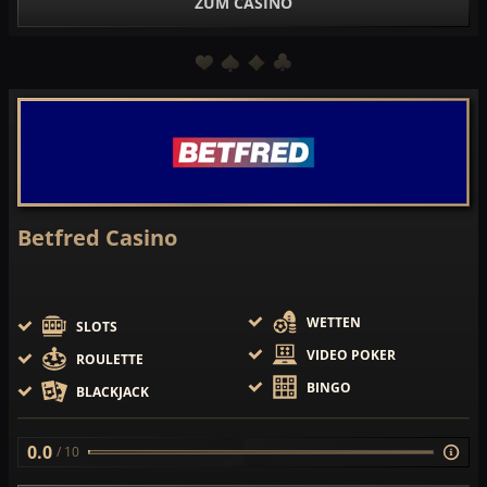
ZUM CASINO
Betfred Casino
WETTEN
SLOTS
VIDEO POKER
ROULETTE
BINGO
BLACKJACK
0.0
/ 10