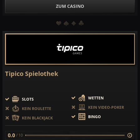
ZUM CASINO
Tipico Spielothek
WETTEN
SLOTS
KEIN VIDEO-POKER
KEIN ROULETTE
BINGO
KEIN BLACKJACK
0.0
/ 10