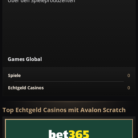
Über den Spieleproduzenten
Games Global
Spiele
0
Echtgeld Casinos
0
Top Echtgeld Casinos mit Avalon Scratch