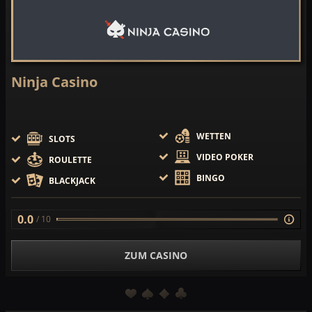
Ninja Casino
WETTEN
SLOTS
VIDEO POKER
ROULETTE
BINGO
BLACKJACK
0.0
/ 10
ZUM CASINO