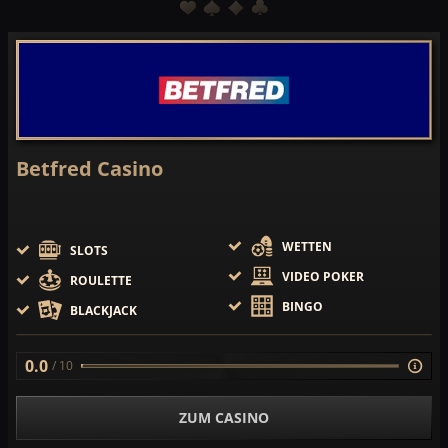
Betfred Casino
WETTEN
SLOTS
VIDEO POKER
ROULETTE
BINGO
BLACKJACK
0.0
/ 10
ZUM CASINO