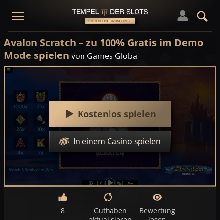
Avalon Scratch – zu 100% Gratis im Demo
Mode spielen
von Games Global
Kostenlos spielen
In einem Casino spielen
8
Guthaben
Bewertung
aktualisieren
lesen