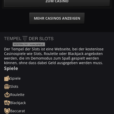
ZUM CASINO
MEHR CASINOS ANZEIGEN
Der Tempel der Slots ist eine Webseite, bei der kostenlose
Casinospiele wie Slots, Roulette oder Blackjack angeboten
werden, die im Demomodus zum Spaß gespielt werden
können, ohne dass dabei Geld ausgegeben werden muss.
Spiele
Spiele
Slots
Roulette
Blackjack
Baccarat