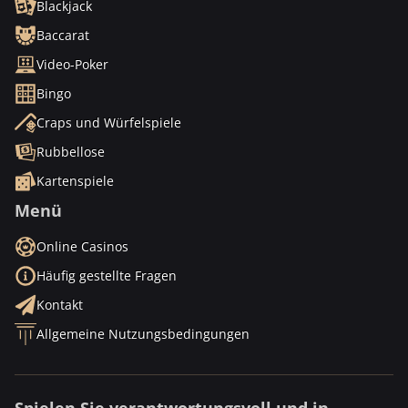
Blackjack
Baccarat
Video-Poker
Bingo
Craps und Würfelspiele
Rubbellose
Kartenspiele
Menü
Online Casinos
Häufig gestellte Fragen
Kontakt
Allgemeine Nutzungsbedingungen