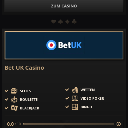
ZUM CASINO
Bet UK Casino
WETTEN
SLOTS
VIDEO POKER
ROULETTE
BINGO
BLACKJACK
0.0
/ 10