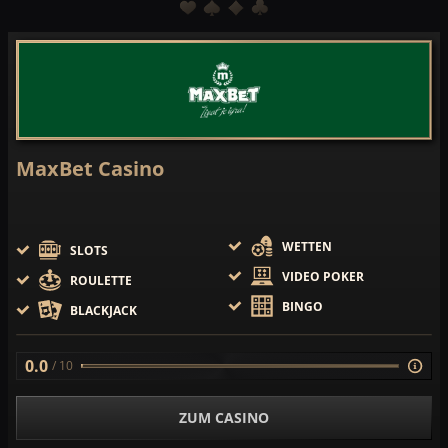
MaxBet Casino
WETTEN
SLOTS
VIDEO POKER
ROULETTE
BINGO
BLACKJACK
0.0
/ 10
ZUM CASINO