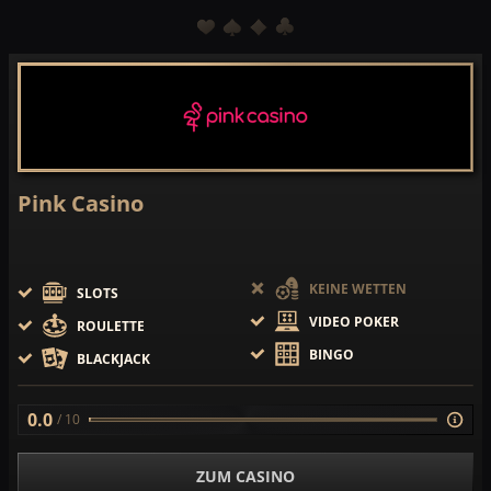
Pink Casino
KEINE WETTEN
SLOTS
VIDEO POKER
ROULETTE
BINGO
BLACKJACK
0.0
/ 10
ZUM CASINO