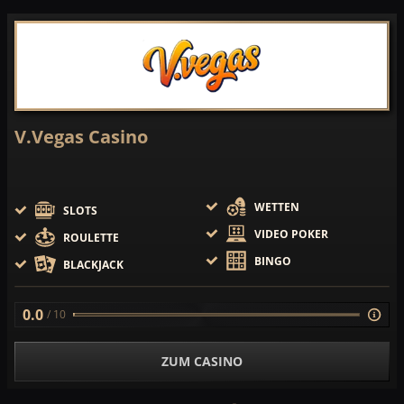
V.Vegas Casino
WETTEN
SLOTS
VIDEO POKER
ROULETTE
BINGO
BLACKJACK
0.0
/ 10
ZUM CASINO