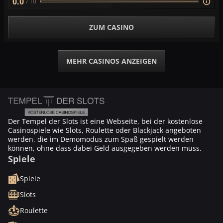
0.0
/ 10
ZUM CASINO
MEHR CASINOS ANZEIGEN
Der Tempel der Slots ist eine Webseite, bei der kostenlose
Casinospiele wie Slots, Roulette oder Blackjack angeboten
werden, die im Demomodus zum Spaß gespielt werden
können, ohne dass dabei Geld ausgegeben werden muss.
Spiele
Spiele
Slots
Roulette