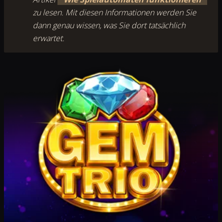
zu lesen. Mit diesen Informationen werden Sie
dann genau wissen, was Sie dort tatsächlich
erwartet.