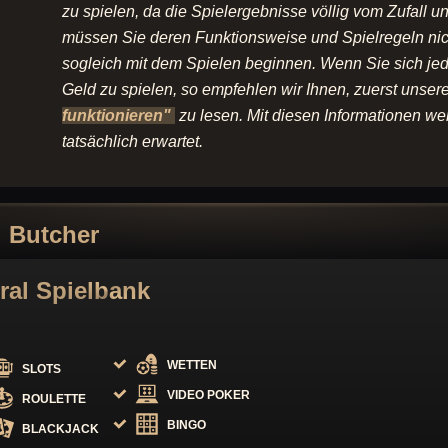
zu spielen, da die Spielergebnisse völlig vom Zufall
müssen Sie deren Funktionsweise und Spielregeln nic
sogleich mit dem Spielen beginnen. Wenn Sie sich je
Geld zu spielen, so empfehlen wir Ihnen, zuerst unsere
funktionieren"
zu lesen. Mit diesen Informationen w
tatsächlich erwartet.
l Butcher
ral Spielbank
WETTEN
SLOTS
VIDEO POKER
ROULETTE
BINGO
BLACKJACK