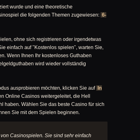
iert wurde und eine theoretische
sinospiel die folgenden Themen zugewiesen:
6-
elen, ohne sich registrieren oder irgendetwas
Sie einfach auf "Kostenlos spielen", warten Sie,
len. Wenn Ihnen Ihr kostenloses Guthaben
ielgeldguthaben wird wieder vollständig
odus ausprobieren möchten, klicken Sie auf
In
n Online Casinos weitergeleitet, die Hell
hl haben. Wählen Sie das beste Casino für sich
önnen Sie mit dem Spielen beginnen.
 von Casinospielen. Sie sind sehr einfach