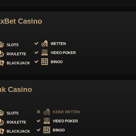
xBet Casino
WETTEN
SLOTS
VIDEO POKER
ROULETTE
BINGO
BLACKJACK
nk Casino
KEINE WETTEN
SLOTS
VIDEO POKER
ROULETTE
BINGO
BLACKJACK