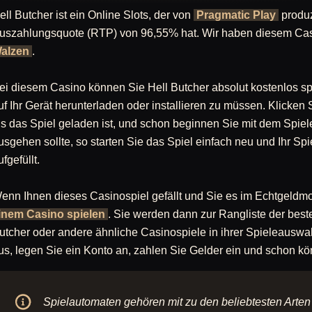
ell Butcher ist ein Online Slots, der von
Pragmatic Play
produz
uszahlungsquote (RTP) von 96,55% hat. Wir haben diesem Ca
alzen
.
ei diesem Casino können Sie Hell Butcher absolut kostenlos spi
uf Ihr Gerät herunterladen oder installieren zu müssen. Klicken 
is das Spiel geladen ist, und schon beginnen Sie mit dem Spie
usgehen sollte, so starten Sie das Spiel einfach neu und Ihr Sp
ufgefüllt.
enn Ihnen dieses Casinospiel gefällt und Sie es im Echtgeldm
inem Casino spielen
. Sie werden dann zur Rangliste der beste
utcher oder andere ähnliche Casinospiele in ihrer Spieleauswa
us, legen Sie ein Konto an, zahlen Sie Gelder ein und schon k
Spielautomaten gehören mit zu den beliebtesten Arten