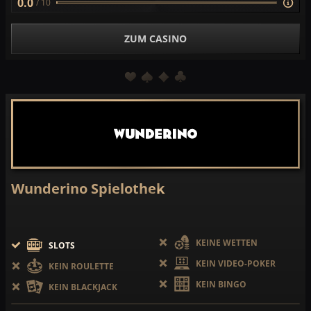
0.0
/ 10
ZUM CASINO
Wunderino Spielothek
KEINE WETTEN
SLOTS
KEIN VIDEO-POKER
KEIN ROULETTE
KEIN BINGO
KEIN BLACKJACK