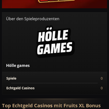
Über den Spieleproduzenten
Hölle games
Spiele
0
Echtgeld Casinos
0
Top Echtgeld Casinos mit Fruits XL Bonus