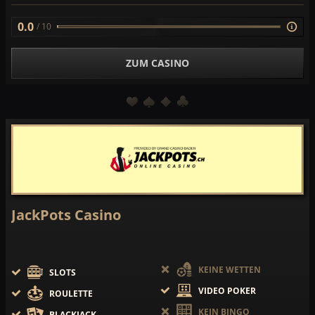
0.0
/ 10
ZUM CASINO
JackPots Casino
KEINE WETTEN
SLOTS
VIDEO POKER
ROULETTE
KEIN BINGO
BLACKJACK