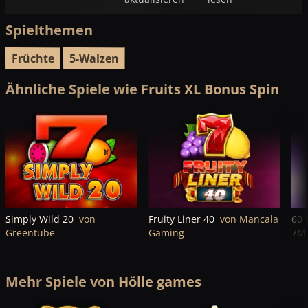
Spielthemen
Früchte
5-Walzen
Ähnliche Spiele wie Fruits XL Bonus Spin
Simply Wild 20
von
Fruity Liner 40
von Mancala
60 
Greentube
Gaming
7Mo
Mehr Spiele von Hölle games