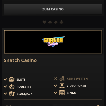
ZUM CASINO
Snatch Casino
KEINE WETTEN
SLOTS
VIDEO POKER
ROULETTE
BINGO
BLACKJACK