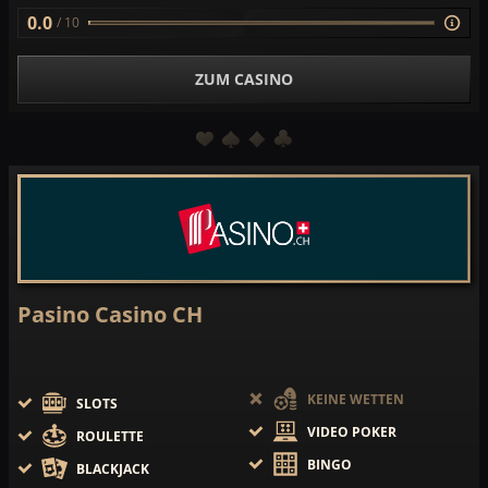
0.0
/ 10
ZUM CASINO
Pasino Casino CH
KEINE WETTEN
SLOTS
VIDEO POKER
ROULETTE
BINGO
BLACKJACK