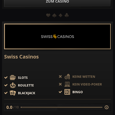
ZUM CASINO
Swiss Casinos
KEINE WETTEN
SLOTS
KEIN VIDEO-POKER
ROULETTE
BINGO
BLACKJACK
0.0
/ 10