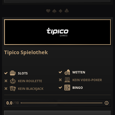
Tipico Spielothek
WETTEN
SLOTS
KEIN VIDEO-POKER
KEIN ROULETTE
BINGO
KEIN BLACKJACK
0.0
/ 10