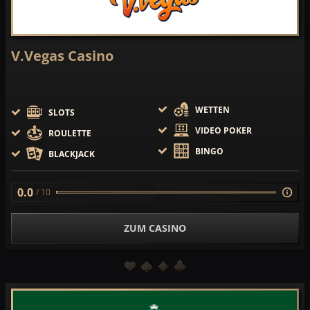
V.Vegas Casino
WETTEN
SLOTS
VIDEO POKER
ROULETTE
BINGO
BLACKJACK
0.0
/ 10
ZUM CASINO