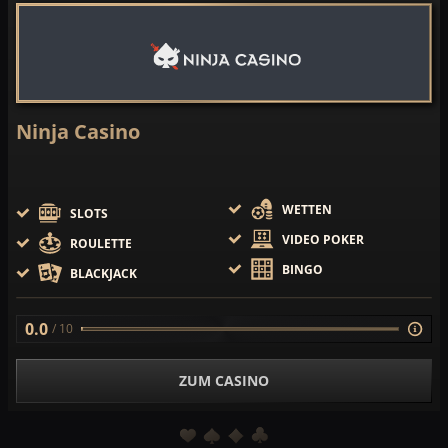
Ninja Casino
WETTEN
SLOTS
VIDEO POKER
ROULETTE
BINGO
BLACKJACK
0.0
/ 10
ZUM CASINO