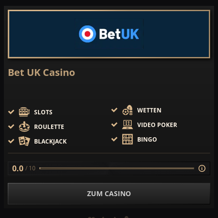
Bet UK Casino
WETTEN
SLOTS
VIDEO POKER
ROULETTE
BINGO
BLACKJACK
0.0
/ 10
ZUM CASINO