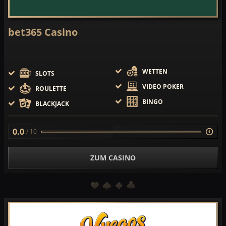
bet365 Casino
WETTEN
SLOTS
VIDEO POKER
ROULETTE
BINGO
BLACKJACK
0.0
/ 10
ZUM CASINO