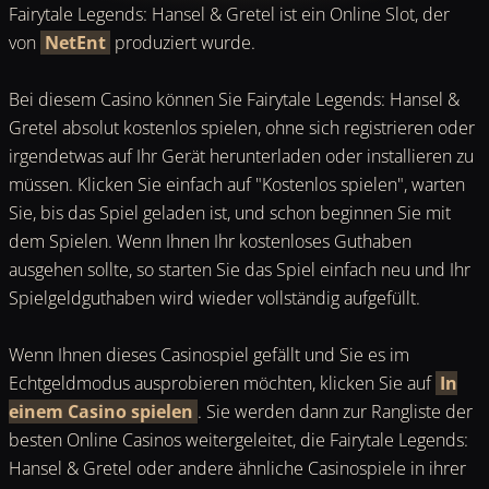
Fairytale Legends: Hansel & Gretel ist ein Online Slot, der
von
NetEnt
produziert wurde.
Bei diesem Casino können Sie Fairytale Legends: Hansel &
Gretel absolut kostenlos spielen, ohne sich registrieren oder
irgendetwas auf Ihr Gerät herunterladen oder installieren zu
müssen. Klicken Sie einfach auf "Kostenlos spielen", warten
Sie, bis das Spiel geladen ist, und schon beginnen Sie mit
dem Spielen. Wenn Ihnen Ihr kostenloses Guthaben
ausgehen sollte, so starten Sie das Spiel einfach neu und Ihr
Spielgeldguthaben wird wieder vollständig aufgefüllt.
Wenn Ihnen dieses Casinospiel gefällt und Sie es im
Echtgeldmodus ausprobieren möchten, klicken Sie auf
In
einem Casino spielen
. Sie werden dann zur Rangliste der
besten Online Casinos weitergeleitet, die Fairytale Legends:
Hansel & Gretel oder andere ähnliche Casinospiele in ihrer