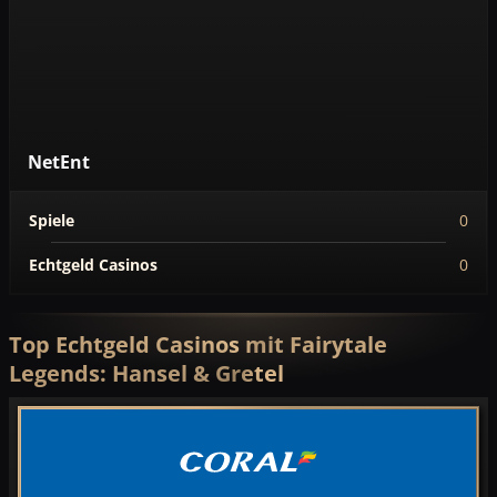
NetEnt
Spiele
0
Echtgeld Casinos
0
Top Echtgeld Casinos mit Fairytale
Legends: Hansel & Gretel