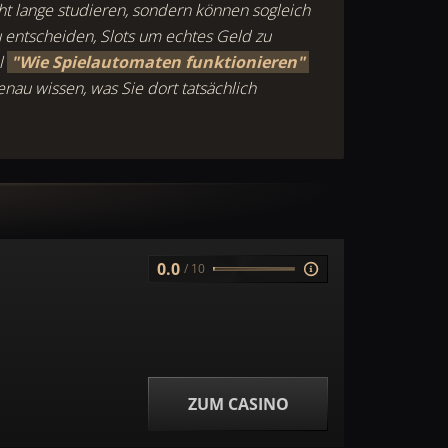
t lange studieren, sondern können sogleich
 entscheiden, Slots um echtes Geld zu
l
"Wie Spielautomaten funktionieren"
nau wissen, was Sie dort tatsächlich
0.0
/ 10
ZUM CASINO