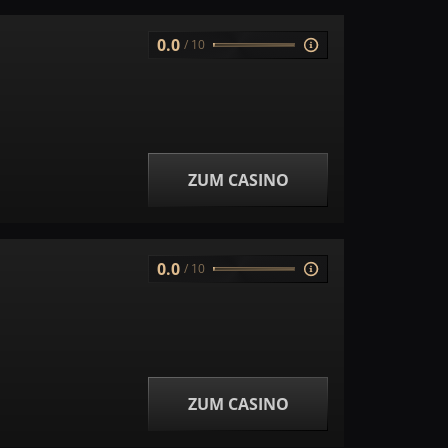
0.0
/ 10
ZUM CASINO
0.0
/ 10
ZUM CASINO