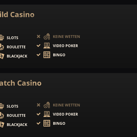
ild Casino
KEINE WETTEN
SLOTS
VIDEO POKER
ROULETTE
BINGO
BLACKJACK
atch Casino
KEINE WETTEN
SLOTS
VIDEO POKER
ROULETTE
BINGO
BLACKJACK