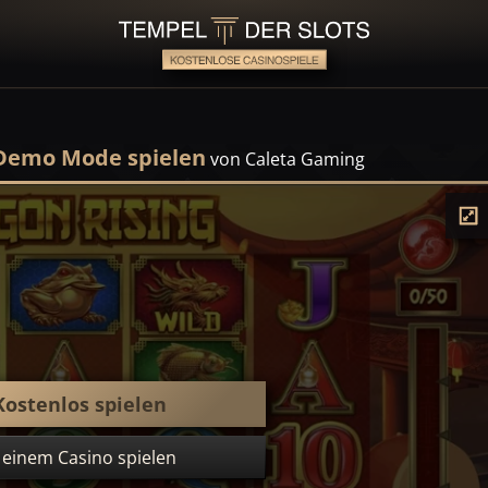
m Demo Mode spielen
von Caleta Gaming
Kostenlos spielen
 einem Casino spielen