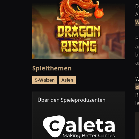
D
A
W
B
a
b
a
Spielthemen
W
5-Walzen
Asien
e
R
Über den Spieleproduzenten
l