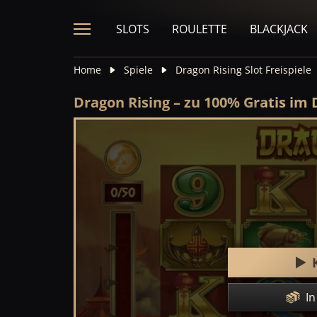
SLOTS
ROULETTE
BLACKJACK
Home
Spiele
Dragon Rising Slot Freispiele
Dragon Rising – zu 100% Gratis i
In