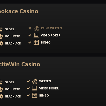
okace Casino
KEINE WETTEN
SLOTS
VIDEO POKER
ROULETTE
BINGO
BLACKJACK
citeWin Casino
WETTEN
SLOTS
VIDEO POKER
ROULETTE
BINGO
BLACKJACK