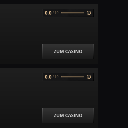
0.0
/ 10
ZUM CASINO
0.0
/ 10
ZUM CASINO