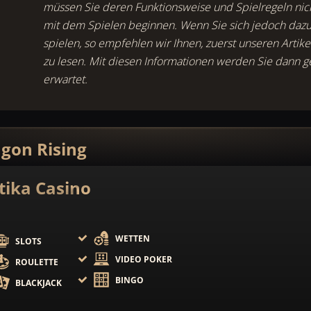
müssen Sie deren Funktionsweise und Spielregeln nich
mit dem Spielen beginnen. Wenn Sie sich jedoch dazu
spielen, so empfehlen wir Ihnen, zuerst unseren Artike
zu lesen. Mit diesen Informationen werden Sie dann ge
erwartet.
agon Rising
tika Casino
WETTEN
SLOTS
VIDEO POKER
ROULETTE
BINGO
BLACKJACK