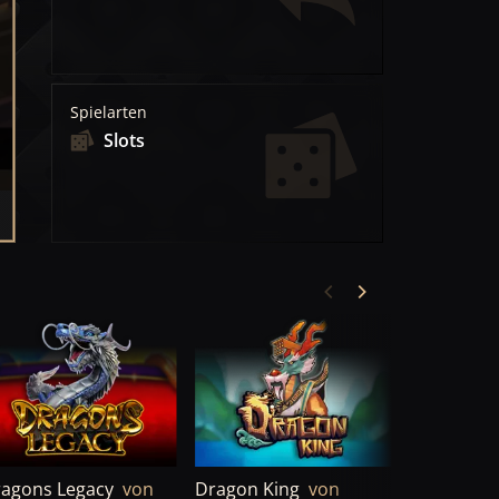
Spielarten
Slots
Golden P
Bigpot Ga
agons Legacy
von
Dragon King
von