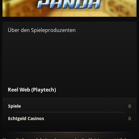
Über den Spieleproduzenten
Reel Web (Playtech)
Spiele
0
Echtgeld Casinos
0