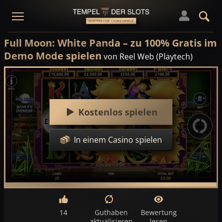
Full Moon: White Panda – zu 100% Gratis im
Demo Mode spielen
von Reel Web (Playtech)
Kostenlos spielen
In einem Casino spielen
14
Guthaben
Bewertung
aktualisieren
lesen