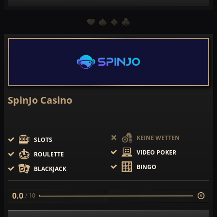
SpinJo Casino
KEINE WETTEN
SLOTS
VIDEO POKER
ROULETTE
BINGO
BLACKJACK
0.0
/ 10