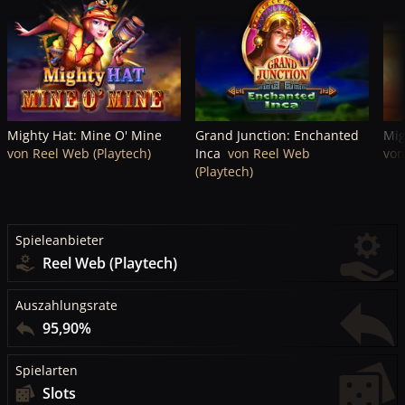
Mighty Hat: Mine O' Mine
Grand Junction: Enchanted
Mig
von Reel Web (Playtech)
Inca
von Reel Web
von
(Playtech)
Spieleanbieter
Reel Web (Playtech)
Auszahlungsrate
95,90%
Spielarten
Slots