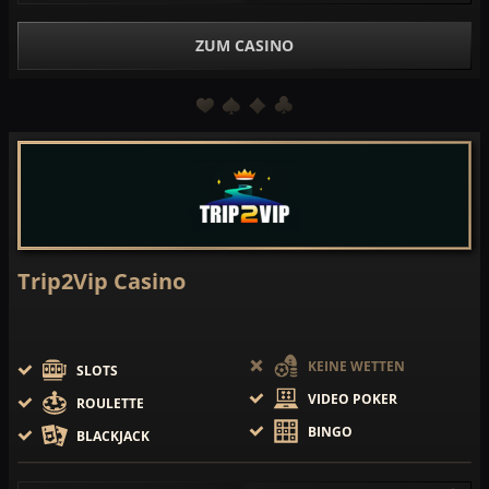
ZUM CASINO
Trip2Vip Casino
KEINE WETTEN
SLOTS
VIDEO POKER
ROULETTE
BINGO
BLACKJACK