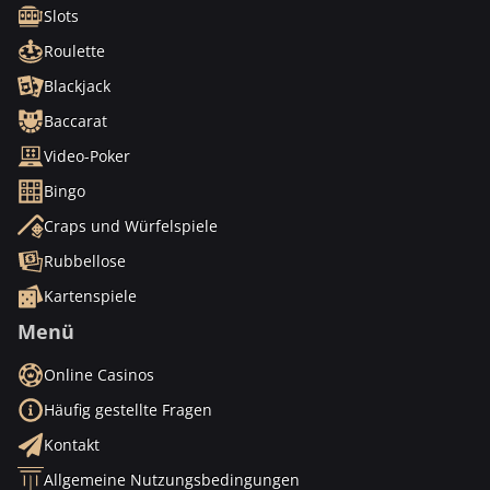
Slots
Roulette
Blackjack
Baccarat
Video-Poker
Bingo
Craps und Würfelspiele
Rubbellose
Kartenspiele
Menü
Online Casinos
Häufig gestellte Fragen
Kontakt
Allgemeine Nutzungsbedingungen