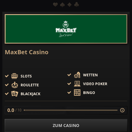
MaxBet Casino
WETTEN
SLOTS
VIDEO POKER
ROULETTE
BINGO
BLACKJACK
0.0
/ 10
ZUM CASINO