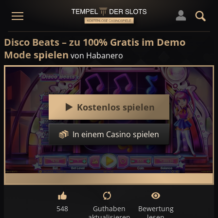
Disco Beats – zu 100% Gratis im Demo
Mode spielen
von Habanero
Kostenlos spielen
In einem Casino spielen
548
Guthaben
Bewertung
aktualisieren
lesen