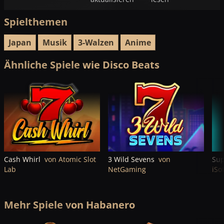
Spielthemen
Japan
Musik
3-Walzen
Anime
Ähnliche Spiele wie Disco Beats
Cash Whirl
von Atomic Slot
3 Wild Sevens
von
Sup
Lab
NetGaming
iSo
Mehr Spiele von Habanero