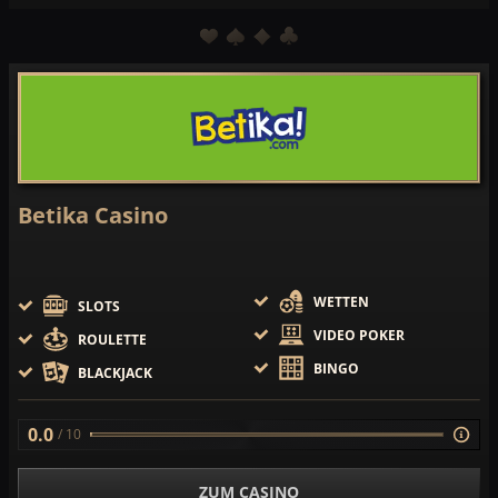
Betika Casino
WETTEN
SLOTS
VIDEO POKER
ROULETTE
BINGO
BLACKJACK
0.0
/ 10
ZUM CASINO