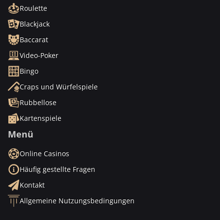
Roulette
Blackjack
Baccarat
Video-Poker
Bingo
Craps und Würfelspiele
Rubbellose
Kartenspiele
Menü
Online Casinos
Häufig gestellte Fragen
Kontakt
Allgemeine Nutzungsbedingungen