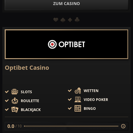
ZUM CASINO
Optibet Casino
WETTEN
SLOTS
VIDEO POKER
ROULETTE
BINGO
BLACKJACK
0.0
/ 10