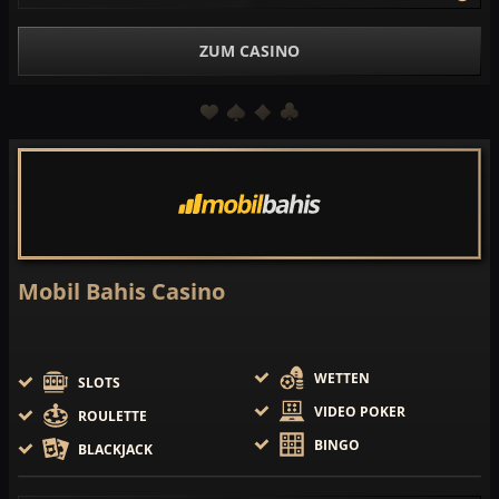
ZUM CASINO
Mobil Bahis Casino
WETTEN
SLOTS
VIDEO POKER
ROULETTE
BINGO
BLACKJACK