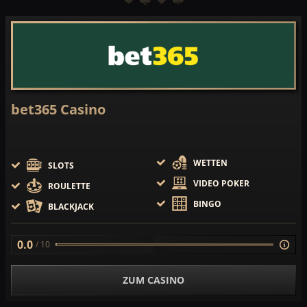
bet365 Casino
WETTEN
SLOTS
VIDEO POKER
ROULETTE
BINGO
BLACKJACK
0.0
/ 10
ZUM CASINO