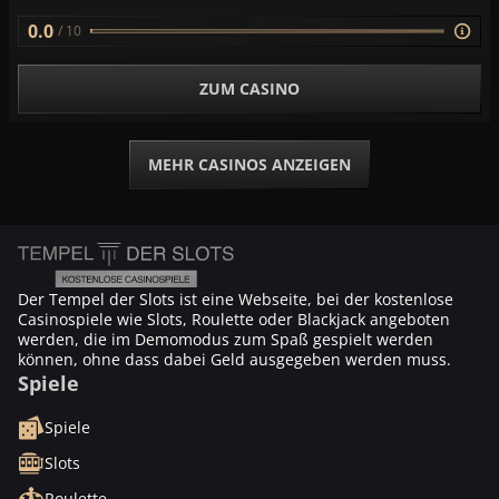
0.0
/ 10
ZUM CASINO
MEHR CASINOS ANZEIGEN
Der Tempel der Slots ist eine Webseite, bei der kostenlose
Casinospiele wie Slots, Roulette oder Blackjack angeboten
werden, die im Demomodus zum Spaß gespielt werden
können, ohne dass dabei Geld ausgegeben werden muss.
Spiele
Spiele
Slots
Roulette