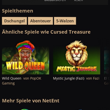
Spielthemen
Dschungel
Abenteuer
5-Walzen
Ähnliche Spiele wie Cursed Treasure
Wild Queen
von PopOK
Mystic Jungle (Fazi)
von Fazi
El 
Gaming
Ga
Mehr Spiele von NetEnt