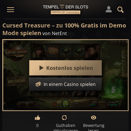
Cursed Treasure – zu 100% Gratis im Demo
Mode spielen
von NetEnt
Kostenlos spielen
In einem Casino spielen
0
Guthaben
Bewertung
aktualisieren
lesen