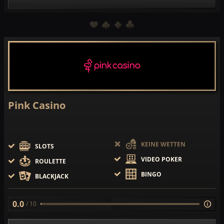
Pink Casino
KEINE WETTEN
SLOTS
VIDEO POKER
ROULETTE
BINGO
BLACKJACK
0.0
/ 10