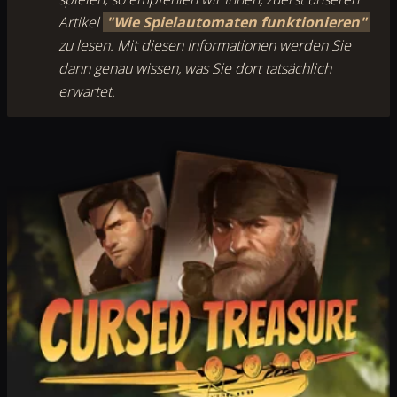
Artikel
"Wie Spielautomaten funktionieren"
zu lesen. Mit diesen Informationen werden Sie
dann genau wissen, was Sie dort tatsächlich
erwartet.