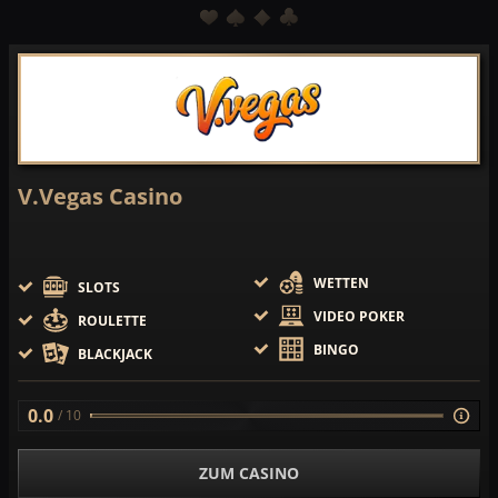
V.Vegas Casino
WETTEN
SLOTS
VIDEO POKER
ROULETTE
BINGO
BLACKJACK
0.0
/ 10
ZUM CASINO