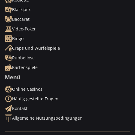
Blackjack
Baccarat
Video-Poker
Bingo
Craps und Würfelspiele
Rubbellose
Kartenspiele
Menü
Online Casinos
Häufig gestellte Fragen
Kontakt
Allgemeine Nutzungsbedingungen