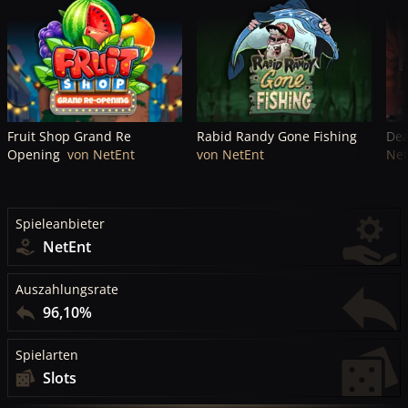
Fruit Shop Grand Re
Rabid Randy Gone Fishing
Dea
Opening
von NetEnt
von NetEnt
Net
Spieleanbieter
NetEnt
Auszahlungsrate
96,10%
Spielarten
Slots