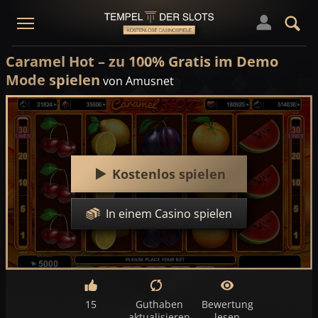
Caramel Hot – zu 100% Gratis im Demo
Mode spielen
von Amusnet
Kostenlos spielen
In einem Casino spielen
15
Guthaben
Bewertung
aktualisieren
lesen