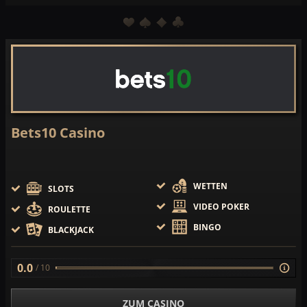
Bets10 Casino
WETTEN
SLOTS
VIDEO POKER
ROULETTE
BINGO
BLACKJACK
0.0
/ 10
ZUM CASINO