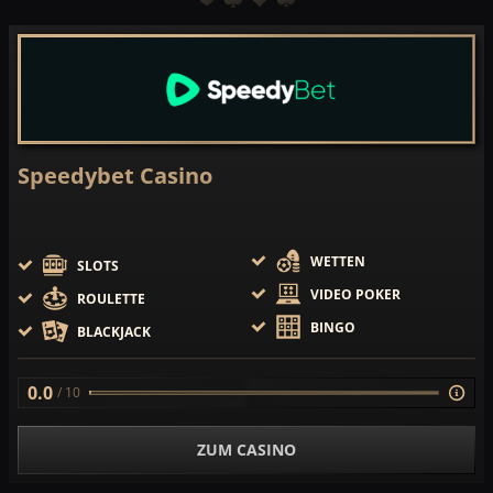
Speedybet Casino
WETTEN
SLOTS
VIDEO POKER
ROULETTE
BINGO
BLACKJACK
0.0
/ 10
ZUM CASINO