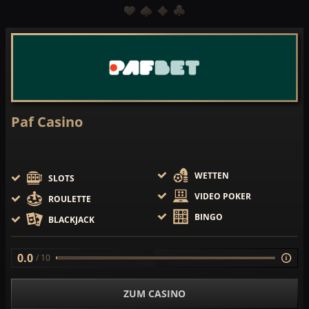
Paf Casino
WETTEN
SLOTS
VIDEO POKER
ROULETTE
BINGO
BLACKJACK
0.0
/ 10
ZUM CASINO