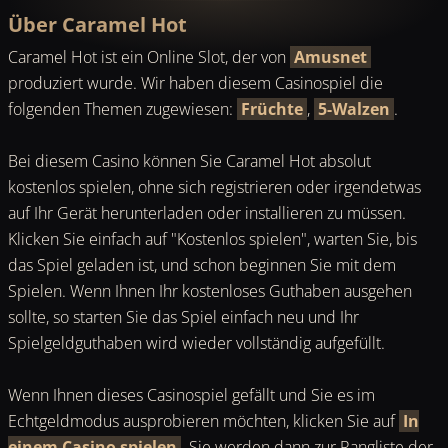
Über Caramel Hot
Caramel Hot ist ein Online Slot, der von
Amusnet
produziert wurde. Wir haben diesem Casinospiel die
folgenden Themen zugewiesen:
Früchte
,
5-Walzen
.
Bei diesem Casino können Sie Caramel Hot absolut
kostenlos spielen, ohne sich registrieren oder irgendetwas
auf Ihr Gerät herunterladen oder installieren zu müssen.
Klicken Sie einfach auf "Kostenlos spielen", warten Sie, bis
das Spiel geladen ist, und schon beginnen Sie mit dem
Spielen. Wenn Ihnen Ihr kostenloses Guthaben ausgehen
sollte, so starten Sie das Spiel einfach neu und Ihr
Spielgeldguthaben wird wieder vollständig aufgefüllt.
Wenn Ihnen dieses Casinospiel gefällt und Sie es im
Echtgeldmodus ausprobieren möchten, klicken Sie auf
In
einem Casino spielen
. Sie werden dann zur Rangliste der