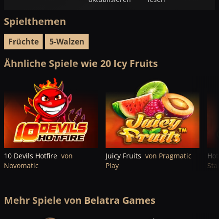
Spielthemen
Früchte
5-Walzen
Ähnliche Spiele wie 20 Icy Fruits
10 Devils Hotfire
von
Juicy Fruits
von Pragmatic
Hot
Novomatic
Play
Sta
Mehr Spiele von Belatra Games