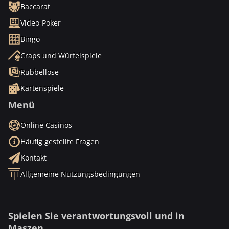
Baccarat
Video-Poker
Bingo
Craps und Würfelspiele
Rubbellose
Kartenspiele
Menü
Online Casinos
Häufig gestellte Fragen
Kontakt
Allgemeine Nutzungsbedingungen
Spielen Sie verantwortungsvoll und in
Maszen.