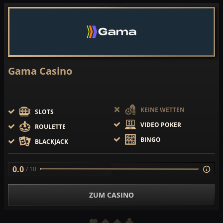
Gama Casino
KEINE WETTEN
SLOTS
VIDEO POKER
ROULETTE
BINGO
BLACKJACK
0.0
/ 10
ZUM CASINO