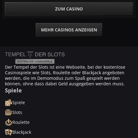
ZUM CASINO
MEHR CASINOS ANZEIGEN
Der Tempel der Slots ist eine Webseite, bei der kostenlose
Casinospiele wie Slots, Roulette oder Blackjack angeboten
werden, die im Demomodus zum Spaß gespielt werden
können, ohne dass dabei Geld ausgegeben werden muss.
Spiele
Spiele
Slots
Roulette
Blackjack