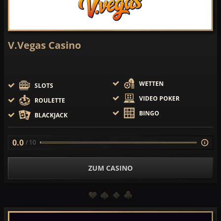
V.Vegas Casino
WETTEN
SLOTS
VIDEO POKER
ROULETTE
BINGO
BLACKJACK
0.0
/ 10
ZUM CASINO