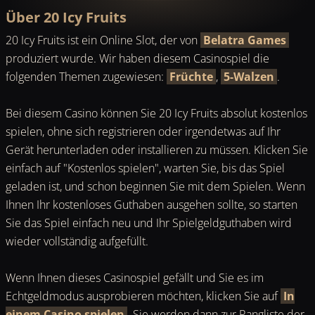
Über 20 Icy Fruits
20 Icy Fruits ist ein Online Slot, der von
Belatra Games
produziert wurde. Wir haben diesem Casinospiel die
folgenden Themen zugewiesen:
Früchte
,
5-Walzen
.
Bei diesem Casino können Sie 20 Icy Fruits absolut kostenlos
spielen, ohne sich registrieren oder irgendetwas auf Ihr
Gerät herunterladen oder installieren zu müssen. Klicken Sie
einfach auf "Kostenlos spielen", warten Sie, bis das Spiel
geladen ist, und schon beginnen Sie mit dem Spielen. Wenn
Ihnen Ihr kostenloses Guthaben ausgehen sollte, so starten
Sie das Spiel einfach neu und Ihr Spielgeldguthaben wird
wieder vollständig aufgefüllt.
Wenn Ihnen dieses Casinospiel gefällt und Sie es im
Echtgeldmodus ausprobieren möchten, klicken Sie auf
In
einem Casino spielen
. Sie werden dann zur Rangliste der