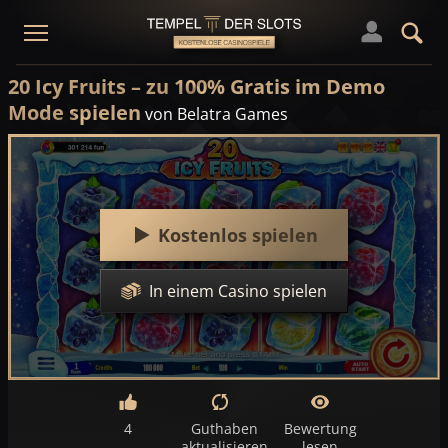
20 Icy Fruits – zu 100% Gratis im Demo
Mode spielen
von Belatra Games
Kostenlos spielen
In einem Casino spielen
4
Guthaben
Bewertung
aktualisieren
lesen