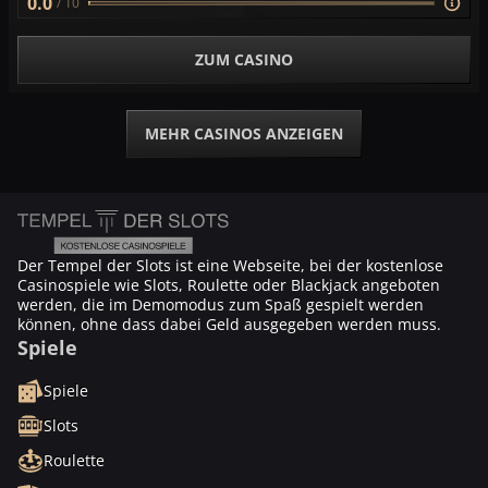
0.0
/ 10
ZUM CASINO
MEHR CASINOS ANZEIGEN
Der Tempel der Slots ist eine Webseite, bei der kostenlose
Casinospiele wie Slots, Roulette oder Blackjack angeboten
werden, die im Demomodus zum Spaß gespielt werden
können, ohne dass dabei Geld ausgegeben werden muss.
Spiele
Spiele
Slots
Roulette