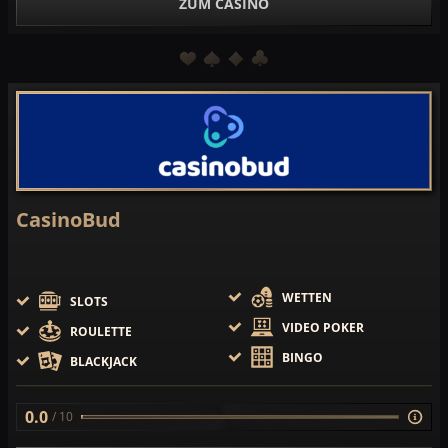
ZUM CASINO
CasinoBud
WETTEN
SLOTS
VIDEO POKER
ROULETTE
BINGO
BLACKJACK
0.0
/ 10