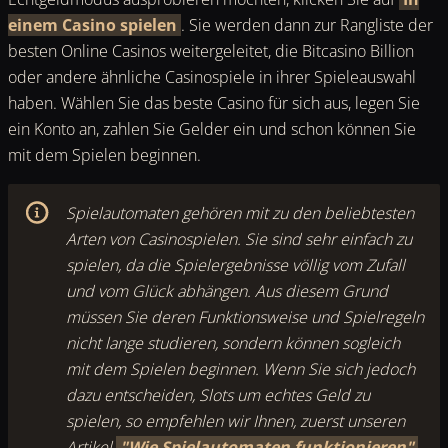
einem Casino spielen
. Sie werden dann zur Rangliste der
besten Online Casinos weitergeleitet, die Bitcasino Billion
oder andere ähnliche Casinospiele in ihrer Spieleauswahl
haben. Wählen Sie das beste Casino für sich aus, legen Sie
ein Konto an, zahlen Sie Gelder ein und schon können Sie
mit dem Spielen beginnen.
Spielautomaten gehören mit zu den beliebtesten
Arten von Casinospielen. Sie sind sehr einfach zu
spielen, da die Spielergebnisse völlig vom Zufall
und vom Glück abhängen. Aus diesem Grund
müssen Sie deren Funktionsweise und Spielregeln
nicht lange studieren, sondern können sogleich
mit dem Spielen beginnen. Wenn Sie sich jedoch
dazu entscheiden, Slots um echtes Geld zu
spielen, so empfehlen wir Ihnen, zuerst unseren
Artikel
"Wie Spielautomaten funktionieren"