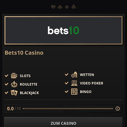
Bets10 Casino
WETTEN
SLOTS
VIDEO POKER
ROULETTE
BINGO
BLACKJACK
0.0
/ 10
ZUM CASINO