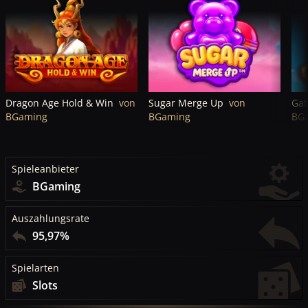
Dragon Age Hold & Win
von
Sugar Merge Up
von
Gat
BGaming
BGaming
BG
Spieleanbieter
BGaming
Auszahlungsrate
95,97%
Spielarten
Slots