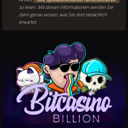
zu lesen. Mit diesen Informationen werden Sie
dann genau wissen, was Sie dort tatsächlich
erwartet.