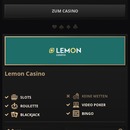
ZUM CASINO
Lemon Casino
KEINE WETTEN
SLOTS
VIDEO POKER
ROULETTE
BINGO
BLACKJACK