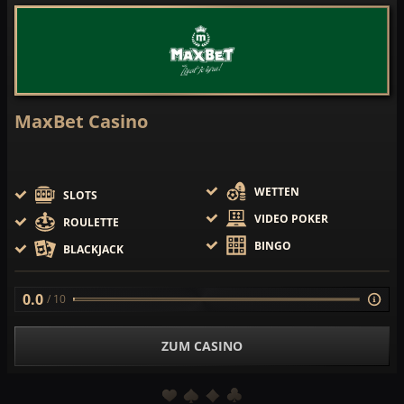
MaxBet Casino
WETTEN
SLOTS
VIDEO POKER
ROULETTE
BINGO
BLACKJACK
0.0
/ 10
ZUM CASINO