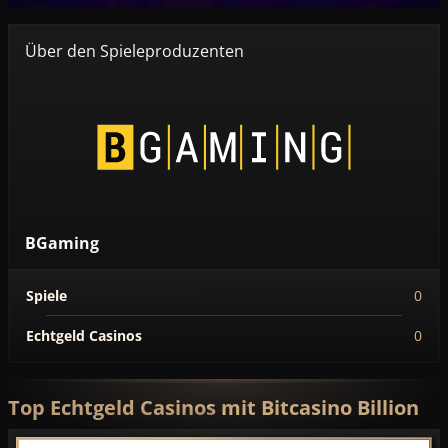
Über den Spieleproduzenten
BGaming
Spiele
0
Echtgeld Casinos
0
Top Echtgeld Casinos mit Bitcasino Billion