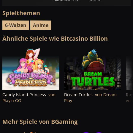
Spielthemen
6-Walzen
Anime
Ähnliche Spiele wie Bitcasino Billion
Candy Island Princess
von
Dream Turtles
von Dream
Roy
Play'n GO
Play
von
Mehr Spiele von BGaming