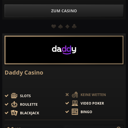
ZUM CASINO
Daddy Casino
KEINE WETTEN
SLOTS
VIDEO POKER
ROULETTE
BINGO
BLACKJACK