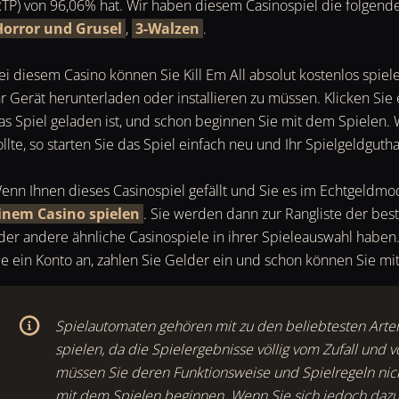
RTP) von 96,06% hat. Wir haben diesem Casinospiel die folge
Horror und Grusel
,
3-Walzen
.
ei diesem Casino können Sie Kill Em All absolut kostenlos spiel
hr Gerät herunterladen oder installieren zu müssen. Klicken Sie e
as Spiel geladen ist, und schon beginnen Sie mit dem Spielen
ollte, so starten Sie das Spiel einfach neu und Ihr Spielgeldguth
enn Ihnen dieses Casinospiel gefällt und Sie es im Echtgeldmo
inem Casino spielen
. Sie werden dann zur Rangliste der beste
der andere ähnliche Casinospiele in ihrer Spieleauswahl haben.
ie ein Konto an, zahlen Sie Gelder ein und schon können Sie m
Spielautomaten gehören mit zu den beliebtesten Arten 
spielen, da die Spielergebnisse völlig vom Zufall un
müssen Sie deren Funktionsweise und Spielregeln nich
mit dem Spielen beginnen. Wenn Sie sich jedoch dazu