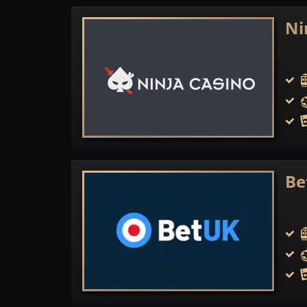
Ni
Be