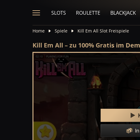
SLOTS
ROULETTE
BLACKJACK
Home
Spiele
Kill Em All Slot Freispiele
Kill Em All – zu 100% Gratis im De
In