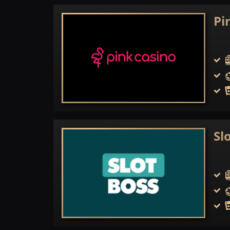
Pi
Sl