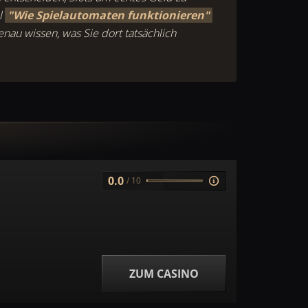
l
"Wie Spielautomaten funktionieren"
nau wissen, was Sie dort tatsächlich
0.0
/ 10
ZUM CASINO