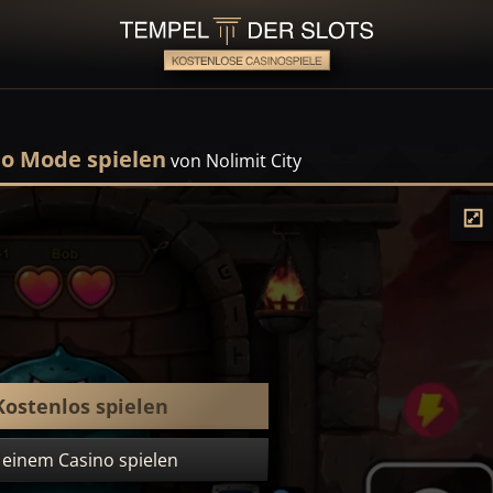
mo Mode spielen
von Nolimit City
Kostenlos spielen
 einem Casino spielen