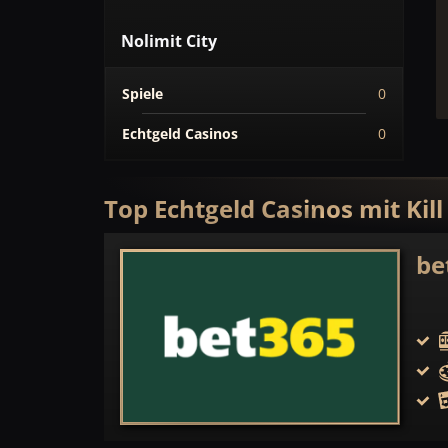
Nolimit City
Spiele
0
Echtgeld Casinos
0
Top Echtgeld Casinos mit Kill
be