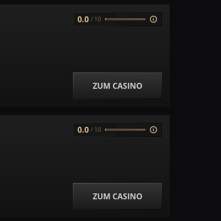
0.0
/ 10
ZUM CASINO
0.0
/ 10
ZUM CASINO