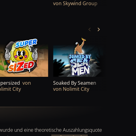
von Skywind Group
Duck Hunt
Hour
von 
persized
von
Soaked By Seamen
limit City
von Nolimit City
wurde und eine theoretische Auszahlungsquote