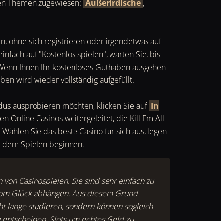
nden Themen zugewiesen:
Außerirdische
,
en, ohne sich registrieren oder irgendetwas auf
infach auf "Kostenlos spielen", warten Sie, bis
. Wenn Ihnen Ihr kostenloses Guthaben ausgehen
aben wird wieder vollständig aufgefüllt.
dus ausprobieren möchten, klicken Sie auf
In
n Online Casinos weitergeleitet, die Kill Em All
 Wählen Sie das beste Casino für sich aus, legen
it dem Spielen beginnen.
von Casinospielen. Sie sind sehr einfach zu
d vom Glück abhängen. Aus diesem Grund
t lange studieren, sondern können sogleich
 entscheiden, Slots um echtes Geld zu