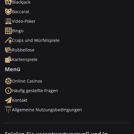
Blackjack
Baccarat
Video-Poker
Bingo
Craps und Würfelspiele
Rubbellose
Kartenspiele
Menü
Online Casinos
Häufig gestellte Fragen
Kontakt
Allgemeine Nutzungsbedingungen