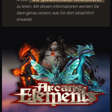
zu lesen. Mit diesen Informationen werden Sie
dann genau wissen, was Sie dort tatsächlich
erwartet.