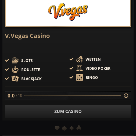
V.Vegas Casino
WETTEN
SLOTS
VIDEO POKER
ROULETTE
BINGO
BLACKJACK
0.0
/ 10
ZUM CASINO