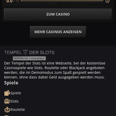
0.0
/ 10
ZUM CASINO
MEHR CASINOS ANZEIGEN
Der Tempel der Slots ist eine Webseite, bei der kostenlose
Casinospiele wie Slots, Roulette oder Blackjack angeboten
werden, die im Demomodus zum Spaß gespielt werden
können, ohne dass dabei Geld ausgegeben werden muss.
Spiele
Spiele
Slots
Roulette