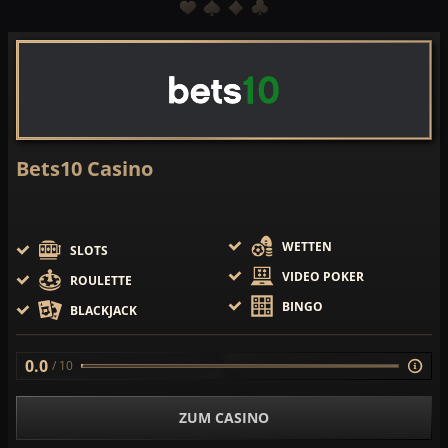
Bets10 Casino
WETTEN
SLOTS
VIDEO POKER
ROULETTE
BINGO
BLACKJACK
0.0
/ 10
ZUM CASINO