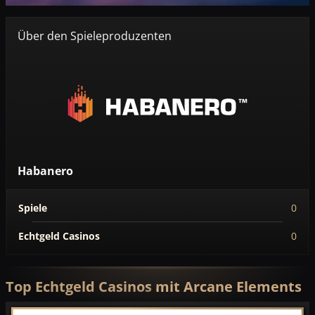
Über den Spieleproduzenten
Habanero
Spiele
0
Echtgeld Casinos
0
Top Echtgeld Casinos mit Arcane Elements