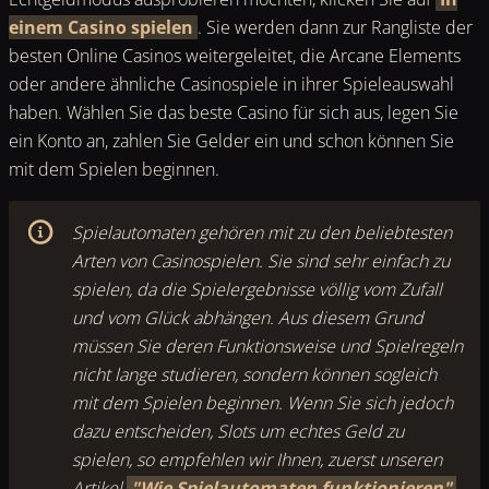
einem Casino spielen
. Sie werden dann zur Rangliste der
besten Online Casinos weitergeleitet, die Arcane Elements
oder andere ähnliche Casinospiele in ihrer Spieleauswahl
haben. Wählen Sie das beste Casino für sich aus, legen Sie
ein Konto an, zahlen Sie Gelder ein und schon können Sie
mit dem Spielen beginnen.
Spielautomaten gehören mit zu den beliebtesten
Arten von Casinospielen. Sie sind sehr einfach zu
spielen, da die Spielergebnisse völlig vom Zufall
und vom Glück abhängen. Aus diesem Grund
müssen Sie deren Funktionsweise und Spielregeln
nicht lange studieren, sondern können sogleich
mit dem Spielen beginnen. Wenn Sie sich jedoch
dazu entscheiden, Slots um echtes Geld zu
spielen, so empfehlen wir Ihnen, zuerst unseren
Artikel
"Wie Spielautomaten funktionieren"