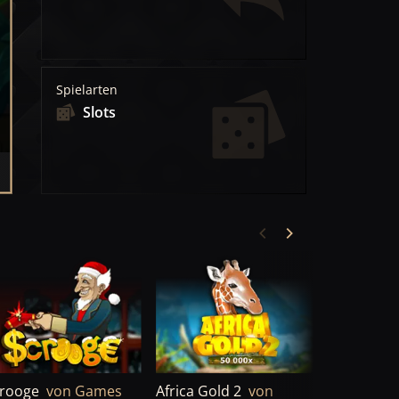
Spielarten
Slots
Lucky Jack
Destiny
v
Spinomen
rooge
von Games
Africa Gold 2
von