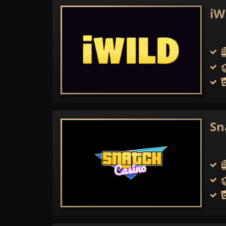
iW
Sn