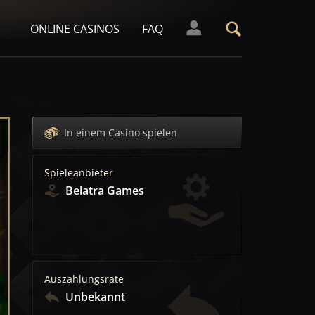
ONLINE CASINOS
FAQ
In einem Casino spielen
Spieleanbieter
Belatra Games
Auszahlungsrate
Unbekannt