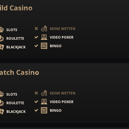
ild Casino
KEINE WETTEN
SLOTS
VIDEO POKER
ROULETTE
BINGO
BLACKJACK
atch Casino
KEINE WETTEN
SLOTS
VIDEO POKER
ROULETTE
BINGO
BLACKJACK