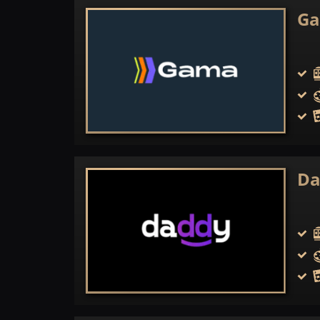
Ga
Da