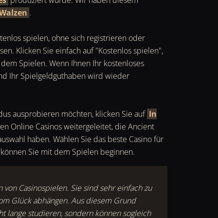
es
produziert wurde. Wir haben diesem
-Walzen
.
nlos spielen, ohne sich registrieren oder
en. Klicken Sie einfach auf "Kostenlos spielen",
it dem Spielen. Wenn Ihnen Ihr kostenloses
und Ihr Spielgeldguthaben wird wieder
dus ausprobieren möchten, klicken Sie auf
In
en Online Casinos weitergeleitet, die Ancient
auswahl haben. Wählen Sie das beste Casino für
on können Sie mit dem Spielen beginnen.
von Casinospielen. Sie sind sehr einfach zu
d vom Glück abhängen. Aus diesem Grund
t lange studieren, sondern können sogleich