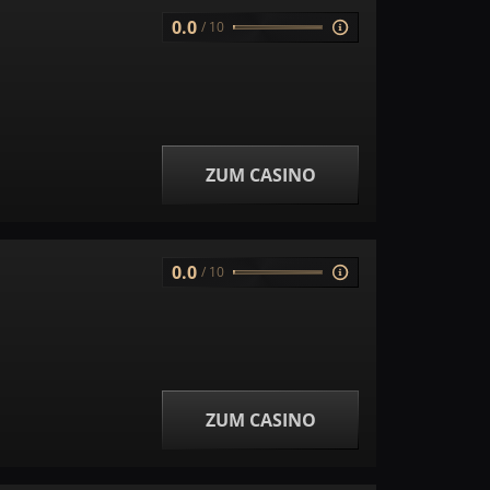
0.0
/ 10
ZUM CASINO
0.0
/ 10
ZUM CASINO