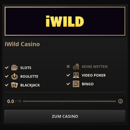
iWild Casino
KEINE WETTEN
SLOTS
VIDEO POKER
ROULETTE
BINGO
BLACKJACK
0.0
/ 10
ZUM CASINO