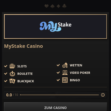
MyStake Casino
WETTEN
SLOTS
VIDEO POKER
ROULETTE
BINGO
BLACKJACK
0.0
/ 10
ZUM CASINO