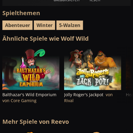
Spielthemen
Abenteuer
Winter
5-Walzen
Ähnliche Spiele wie Wolf Wild
Balthazar's Wild Emporium
Jolly Roger's Jackpot
von
Hea
von Core Gaming
Rival
Mehr Spiele von Reevo