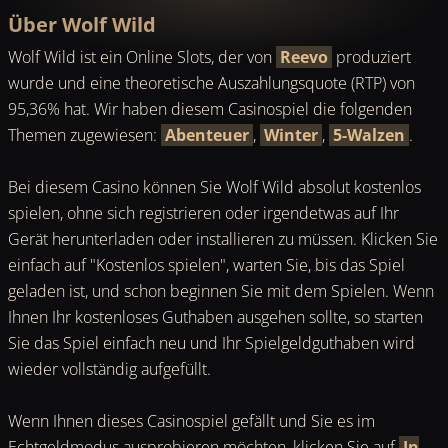
Über Wolf Wild
Wolf Wild ist ein Online Slots, der von
Reevo
produziert
wurde und eine theoretische Auszahlungsquote (RTP) von
95,36% hat. Wir haben diesem Casinospiel die folgenden
Themen zugewiesen:
Abenteuer
,
Winter
,
5-Walzen
.
Bei diesem Casino können Sie Wolf Wild absolut kostenlos
spielen, ohne sich registrieren oder irgendetwas auf Ihr
Gerät herunterladen oder installieren zu müssen. Klicken Sie
einfach auf "Kostenlos spielen", warten Sie, bis das Spiel
geladen ist, und schon beginnen Sie mit dem Spielen. Wenn
Ihnen Ihr kostenloses Guthaben ausgehen sollte, so starten
Sie das Spiel einfach neu und Ihr Spielgeldguthaben wird
wieder vollständig aufgefüllt.
Wenn Ihnen dieses Casinospiel gefällt und Sie es im
Echtgeldmodus ausprobieren möchten, klicken Sie auf
In