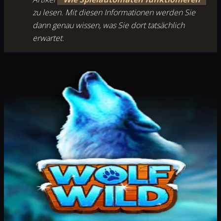
zu lesen. Mit diesen Informationen werden Sie
dann genau wissen, was Sie dort tatsächlich
erwartet.