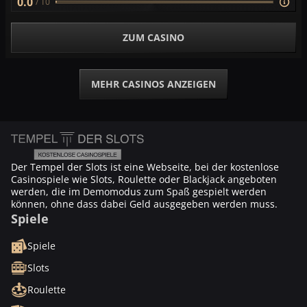
0.0
/ 10
ZUM CASINO
MEHR CASINOS ANZEIGEN
Der Tempel der Slots ist eine Webseite, bei der kostenlose
Casinospiele wie Slots, Roulette oder Blackjack angeboten
werden, die im Demomodus zum Spaß gespielt werden
können, ohne dass dabei Geld ausgegeben werden muss.
Spiele
Spiele
Slots
Roulette