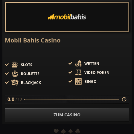
Mobil Bahis Casino
WETTEN
SLOTS
VIDEO POKER
ROULETTE
BINGO
BLACKJACK
0.0
/ 10
ZUM CASINO