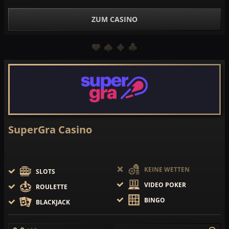
ZUM CASINO
SuperGra Casino
KEINE WETTEN
SLOTS
VIDEO POKER
ROULETTE
BINGO
BLACKJACK