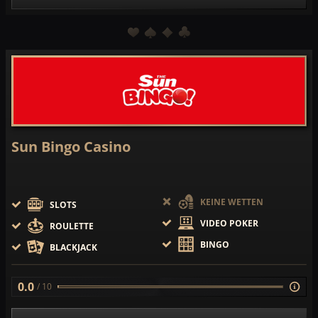
Sun Bingo Casino
KEINE WETTEN
SLOTS
VIDEO POKER
ROULETTE
BINGO
BLACKJACK
0.0
/ 10