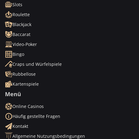
Slots
Roulette
Blackjack
Baccarat
Video-Poker
Bingo
Craps und Würfelspiele
Rubbellose
Kartenspiele
Menü
Online Casinos
Häufig gestellte Fragen
Kontakt
Allgemeine Nutzungsbedingungen