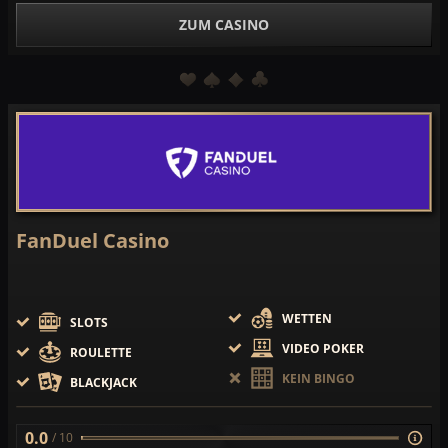
ZUM CASINO
FanDuel Casino
WETTEN
SLOTS
VIDEO POKER
ROULETTE
KEIN BINGO
BLACKJACK
0.0
/ 10