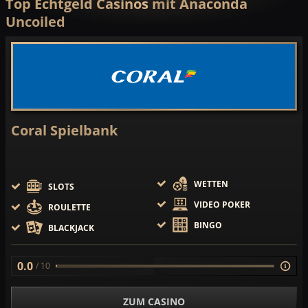
Top Echtgeld Casinos mit Anaconda
Uncoiled
Coral Spielbank
WETTEN
SLOTS
VIDEO POKER
ROULETTE
BINGO
BLACKJACK
0.0
/ 10
ZUM CASINO