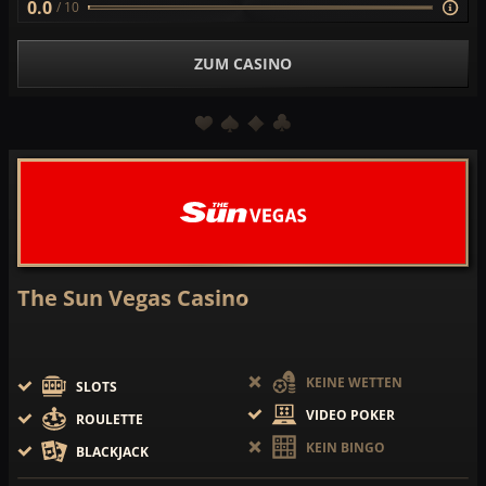
0.0
/ 10
ZUM CASINO
The Sun Vegas Casino
KEINE WETTEN
SLOTS
VIDEO POKER
ROULETTE
KEIN BINGO
BLACKJACK