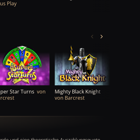
us Play
Ooh Aah D
Barcrest
per Star Turns
von
Mighty Black Knight
rcrest
von Barcrest