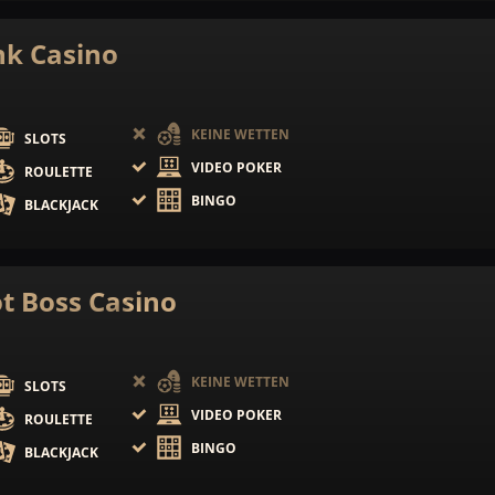
nk Casino
KEINE WETTEN
SLOTS
VIDEO POKER
ROULETTE
BINGO
BLACKJACK
ot Boss Casino
KEINE WETTEN
SLOTS
VIDEO POKER
ROULETTE
BINGO
BLACKJACK