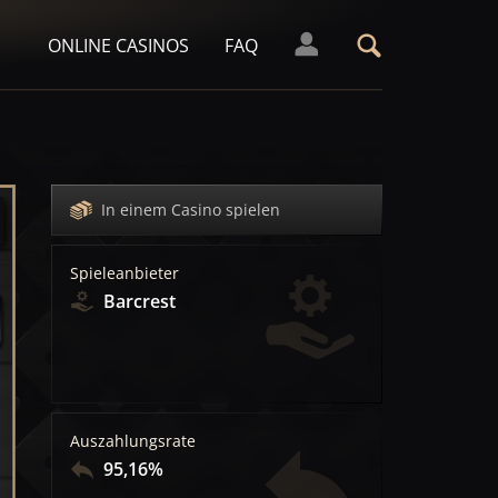
ONLINE CASINOS
FAQ
In einem Casino spielen
Spieleanbieter
Barcrest
Auszahlungsrate
95,16%