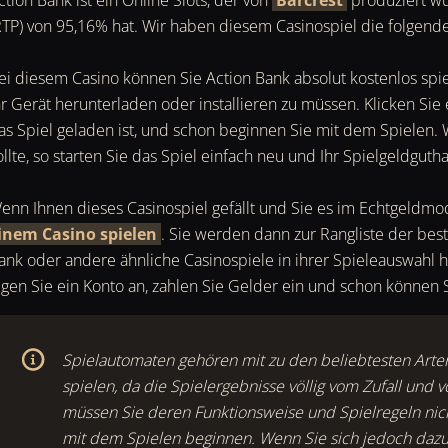
ction Bank ist ein Online Slots, der von
Barcrest
produziert wu
RTP) von 95,16% hat. Wir haben diesem Casinospiel die folge
ei diesem Casino können Sie Action Bank absolut kostenlos spie
hr Gerät herunterladen oder installieren zu müssen. Klicken Sie e
as Spiel geladen ist, und schon beginnen Sie mit dem Spielen
ollte, so starten Sie das Spiel einfach neu und Ihr Spielgeldguth
enn Ihnen dieses Casinospiel gefällt und Sie es im Echtgeldmo
inem Casino spielen
. Sie werden dann zur Rangliste der best
ank oder andere ähnliche Casinospiele in ihrer Spieleauswahl h
egen Sie ein Konto an, zahlen Sie Gelder ein und schon können
Spielautomaten gehören mit zu den beliebtesten Arten 
spielen, da die Spielergebnisse völlig vom Zufall un
müssen Sie deren Funktionsweise und Spielregeln nich
mit dem Spielen beginnen. Wenn Sie sich jedoch dazu