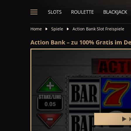
SLOTS
ROULETTE
BLACKJACK
Home
Spiele
Action Bank Slot Freispiele
Action Bank – zu 100% Gratis im 