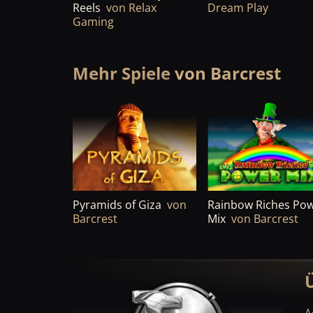
Reels
von Relax
Dream Play
Gaming
Mehr Spiele von Barcrest
Pyramids of Giza
von
Rainbow Riches Po
Barcrest
Mix
von Barcrest