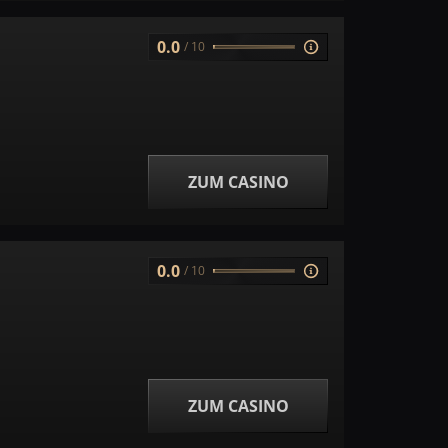
0.0
/ 10
ZUM CASINO
0.0
/ 10
ZUM CASINO