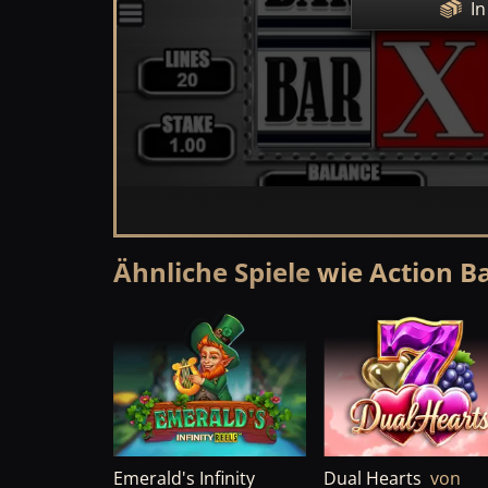
In
Ähnliche Spiele wie Action B
Emerald's Infinity
Dual Hearts
von