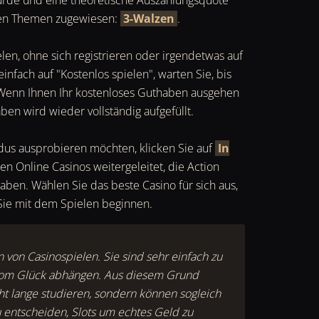
rde und eine theoretische Auszahlungsquote
nden Themen zugewiesen:
3-Walzen
.
len, ohne sich registrieren oder irgendetwas auf
infach auf "Kostenlos spielen", warten Sie, bis
. Wenn Ihnen Ihr kostenloses Guthaben ausgehen
aben wird wieder vollständig aufgefüllt.
dus ausprobieren möchten, klicken Sie auf
In
en Online Casinos weitergeleitet, die Action
aben. Wählen Sie das beste Casino für sich aus,
 Sie mit dem Spielen beginnen.
von Casinospielen. Sie sind sehr einfach zu
d vom Glück abhängen. Aus diesem Grund
t lange studieren, sondern können sogleich
 entscheiden, Slots um echtes Geld zu