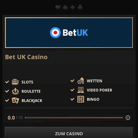
Bet UK Casino
WETTEN
SLOTS
VIDEO POKER
ROULETTE
BINGO
BLACKJACK
0.0
/ 10
ZUM CASINO