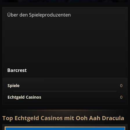
Über den Spieleproduzenten
Barcrest
Spiele
0
Echtgeld Casinos
0
Top Echtgeld Casinos mit Ooh Aah Dracula