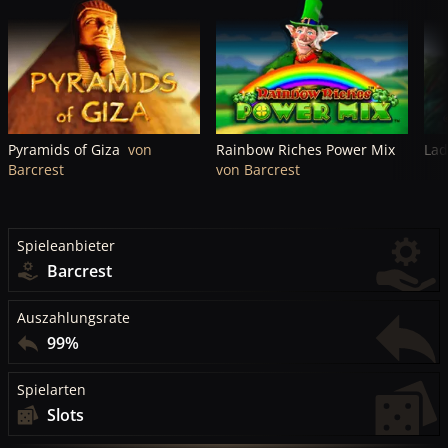
Pyramids of Giza
von
Rainbow Riches Power Mix
Lad
Barcrest
von Barcrest
Spieleanbieter
Barcrest
Auszahlungsrate
99%
Spielarten
Slots