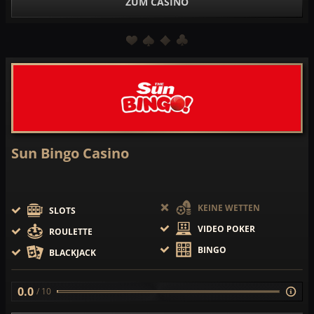
ZUM CASINO
Sun Bingo Casino
KEINE WETTEN
SLOTS
VIDEO POKER
ROULETTE
BINGO
BLACKJACK
0.0
/ 10