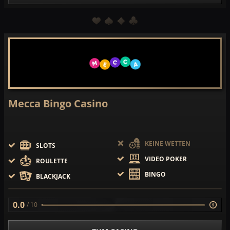
Mecca Bingo Casino
KEINE WETTEN
SLOTS
VIDEO POKER
ROULETTE
BINGO
BLACKJACK
0.0
/ 10