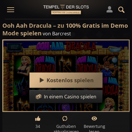
Ooh Aah Dracula – zu 100% Gratis im Demo
Mode spielen
von Barcrest
Kostenlos spielen
In einem Casino spielen
34
Guthaben
Bewertung
aktualisieren
lesen