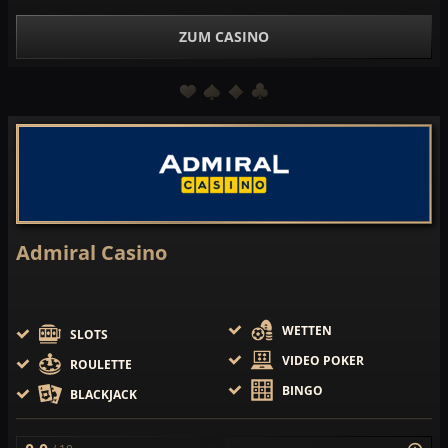
ZUM CASINO
Admiral Casino
WETTEN
SLOTS
VIDEO POKER
ROULETTE
BINGO
BLACKJACK