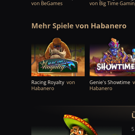
von BeGames
von Big Time Gami
Mehr Spiele von Habanero
Racing Royalty
von
Genie's Showtime
Habanero
Habanero
5