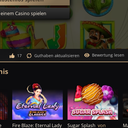
 einem Casino spielen
Bewertung lesen
17
Guthaben aktualisieren
his
e
Fire Blaze: Eternal Lady
Sugar Splash
von
M