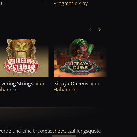
O
Pragmatic Play
Mummy H
Habanero
ivering Strings
von
Isibaya Queens
von
abanero
Habanero
wurde und eine theoretische Auszahlungsquote