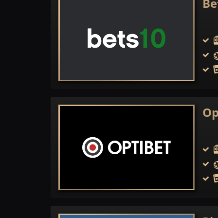
Be
Op