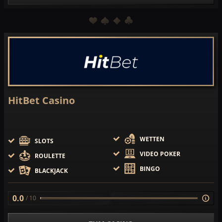
HitBet Casino
WETTEN
SLOTS
VIDEO POKER
ROULETTE
BINGO
BLACKJACK
0.0
/ 10