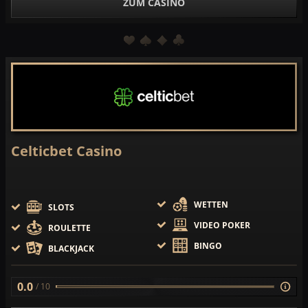
ZUM CASINO
Celticbet Casino
WETTEN
SLOTS
VIDEO POKER
ROULETTE
BINGO
BLACKJACK
0.0
/ 10