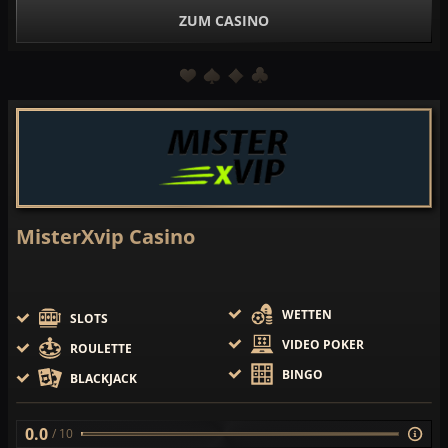
ZUM CASINO
MisterXvip Casino
WETTEN
SLOTS
VIDEO POKER
ROULETTE
BINGO
BLACKJACK
0.0
/ 10