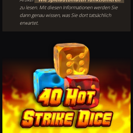
zu lesen. Mit diesen Informationen werden Sie
dann genau wissen, was Sie dort tatsächlich
erwartet.