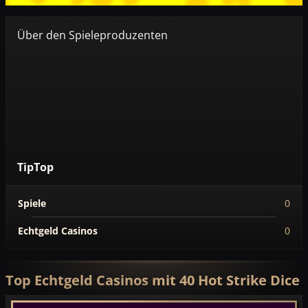
Über den Spieleproduzenten
TipTop
Spiele
0
Echtgeld Casinos
0
Top Echtgeld Casinos mit 40 Hot Strike Dice