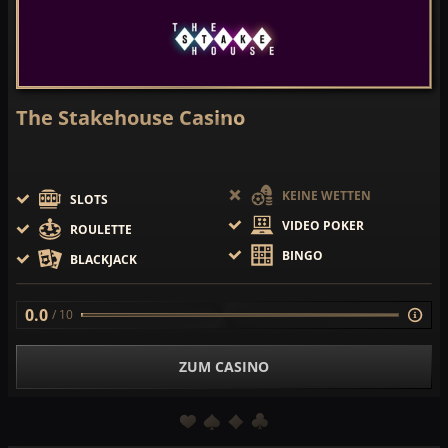
The Stakehouse Casino
KEINE WETTEN
SLOTS
VIDEO POKER
ROULETTE
BINGO
BLACKJACK
0.0
/ 10
ZUM CASINO