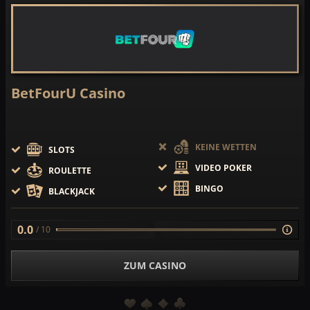
BetFourU Casino
KEINE WETTEN
SLOTS
VIDEO POKER
ROULETTE
BINGO
BLACKJACK
0.0
/ 10
ZUM CASINO