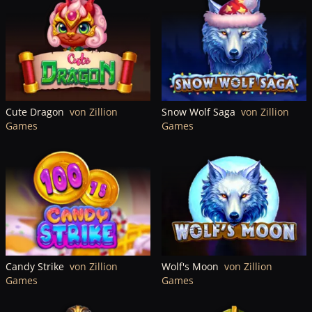
Cute Dragon
von Zillion
Snow Wolf Saga
von Zillion
Games
Games
Candy Strike
von Zillion
Wolf's Moon
von Zillion
Games
Games