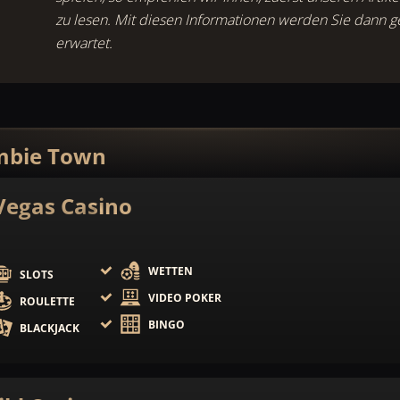
zu lesen. Mit diesen Informationen werden Sie dann ge
erwartet.
ombie Town
Vegas Casino
WETTEN
SLOTS
VIDEO POKER
ROULETTE
BINGO
BLACKJACK