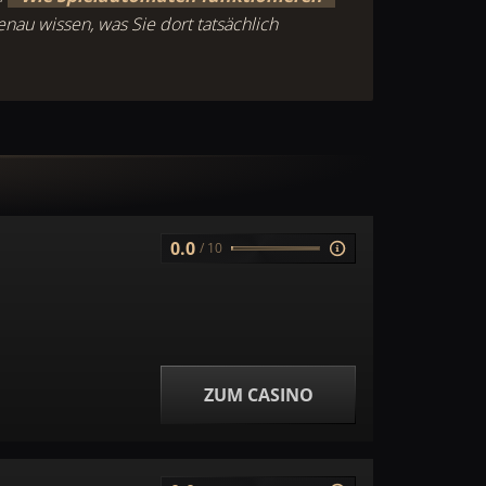
nau wissen, was Sie dort tatsächlich
0.0
/ 10
ZUM CASINO