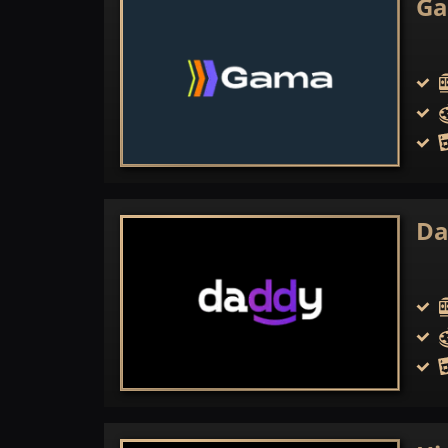
Ga
Da