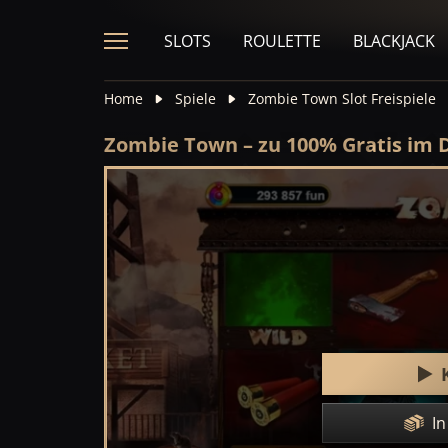
SLOTS
ROULETTE
BLACKJACK
Home
Spiele
Zombie Town Slot Freispiele
Zombie Town – zu 100% Gratis im
In