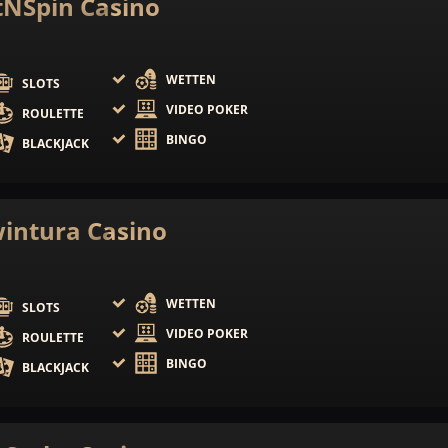
tNSpin Casino
WETTEN
SLOTS
VIDEO POKER
ROULETTE
BINGO
BLACKJACK
intura Casino
WETTEN
SLOTS
VIDEO POKER
ROULETTE
BINGO
BLACKJACK