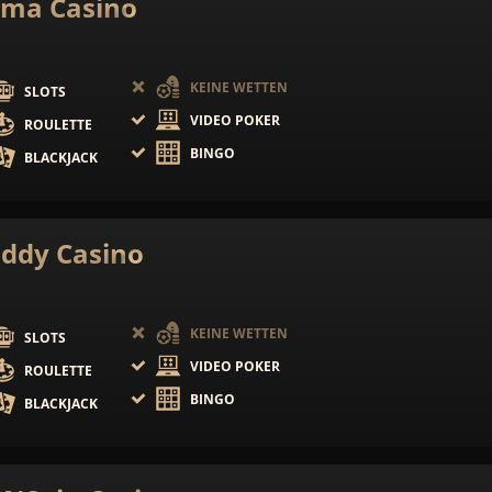
ma Casino
KEINE WETTEN
SLOTS
VIDEO POKER
ROULETTE
BINGO
BLACKJACK
ddy Casino
KEINE WETTEN
SLOTS
VIDEO POKER
ROULETTE
BINGO
BLACKJACK