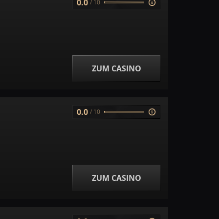
0.0
/ 10
ZUM CASINO
0.0
/ 10
ZUM CASINO