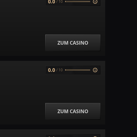
0.0
/ 10
ZUM CASINO
0.0
/ 10
ZUM CASINO