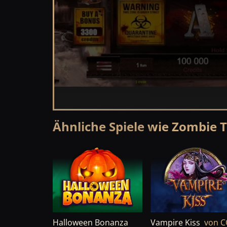
Ähnliche Spiele wie Zombie
Halloween Bonanza
Vampire Kiss
von 