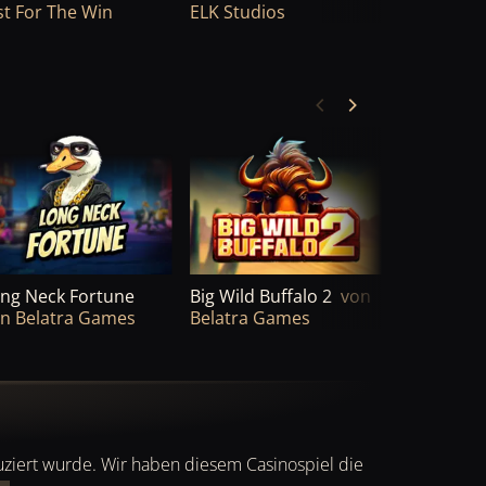
st For The Win
ELK Studios
Xing Fu P
Belatra G
ng Neck Fortune
Big Wild Buffalo 2
von
n Belatra Games
Belatra Games
ziert wurde. Wir haben diesem Casinospiel die