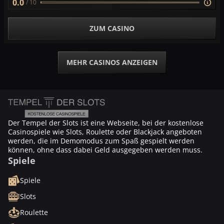
0.0
/ 10
ZUM CASINO
MEHR CASINOS ANZEIGEN
Der Tempel der Slots ist eine Webseite, bei der kostenlose
Casinospiele wie Slots, Roulette oder Blackjack angeboten
werden, die im Demomodus zum Spaß gespielt werden
können, ohne dass dabei Geld ausgegeben werden muss.
Spiele
Spiele
Slots
Roulette