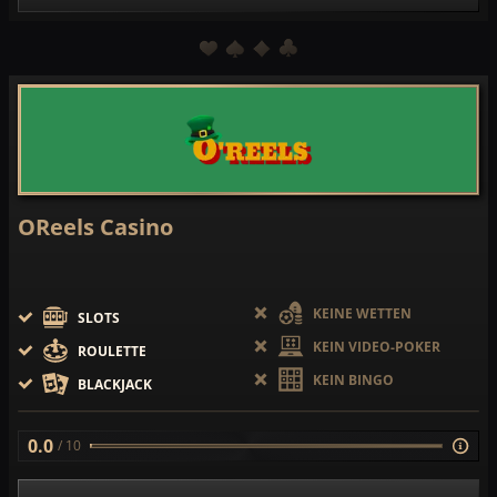
OReels Casino
KEINE WETTEN
SLOTS
KEIN VIDEO-POKER
ROULETTE
KEIN BINGO
BLACKJACK
0.0
/ 10