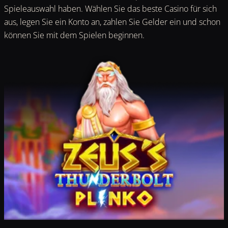
Spieleauswahl haben. Wählen Sie das beste Casino für sich
aus, legen Sie ein Konto an, zahlen Sie Gelder ein und schon
können Sie mit dem Spielen beginnen.