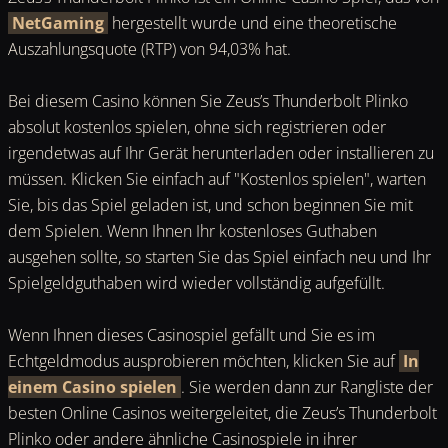
NetGaming
hergestellt wurde und eine theoretische
Auszahlungsquote (RTP) von 94,03% hat.
Bei diesem Casino können Sie Zeus’s Thunderbolt Plinko
absolut kostenlos spielen, ohne sich registrieren oder
irgendetwas auf Ihr Gerät herunterladen oder installieren zu
müssen. Klicken Sie einfach auf "Kostenlos spielen", warten
Sie, bis das Spiel geladen ist, und schon beginnen Sie mit
dem Spielen. Wenn Ihnen Ihr kostenloses Guthaben
ausgehen sollte, so starten Sie das Spiel einfach neu und Ihr
Spielgeldguthaben wird wieder vollständig aufgefüllt.
Wenn Ihnen dieses Casinospiel gefällt und Sie es im
Echtgeldmodus ausprobieren möchten, klicken Sie auf
In
einem Casino spielen
. Sie werden dann zur Rangliste der
besten Online Casinos weitergeleitet, die Zeus’s Thunderbolt
Plinko oder andere ähnliche Casinospiele in ihrer