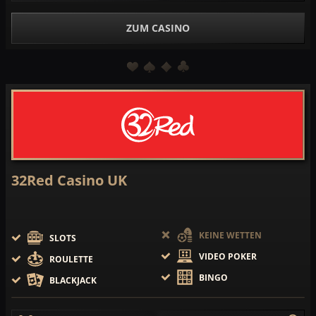
ZUM CASINO
32Red Casino UK
KEINE WETTEN
SLOTS
VIDEO POKER
ROULETTE
BINGO
BLACKJACK