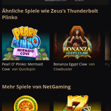
Ähnliche Spiele wie Zeus’s Thunderbolt
Plinko
Pearl O' Plinko: Mermaid
Bonanza Egypt Claw
von
Fig
Cove
von Quickspin
Clawbuster
Mehr Spiele von NetGaming