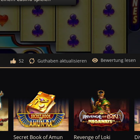
Bewertung lesen
52
Guthaben aktualisieren
Secret Book of Amun
Revenge of Loki
Di