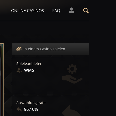
ONLINE CASINOS
FAQ
In einem Casino spielen
Spieleanbieter
WMS
Auszahlungsrate
96,10%