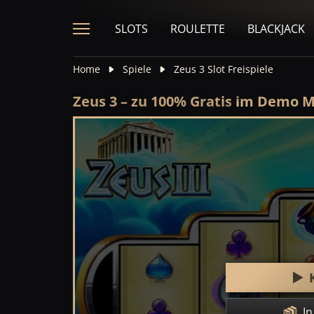
SLOTS
ROULETTE
BLACKJACK
Home
Spiele
Zeus 3 Slot Freispiele
Zeus 3 – zu 100% Gratis im Demo 
In