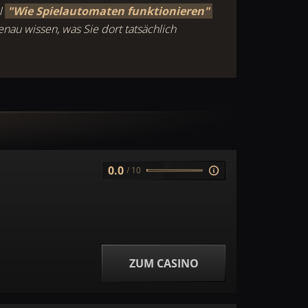
l
"Wie Spielautomaten funktionieren"
nau wissen, was Sie dort tatsächlich
0.0
/ 10
ZUM CASINO