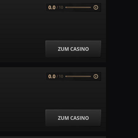
0.0
/ 10
ZUM CASINO
0.0
/ 10
ZUM CASINO