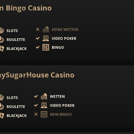
n Bingo Casino
KEINE WETTEN
SLOTS
VIDEO POKER
ROULETTE
BINGO
BLACKJACK
aySugarHouse Casino
WETTEN
SLOTS
VIDEO POKER
ROULETTE
KEIN BINGO
BLACKJACK