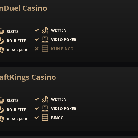
nDuel Casino
WETTEN
SLOTS
VIDEO POKER
ROULETTE
KEIN BINGO
BLACKJACK
aftKings Casino
WETTEN
SLOTS
VIDEO POKER
ROULETTE
BINGO
BLACKJACK