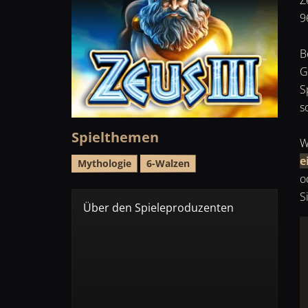
Z
9
B
G
S
s
Spielthemen
W
e
Mythologie
6-Walzen
o
S
Über den Spieleproduzenten