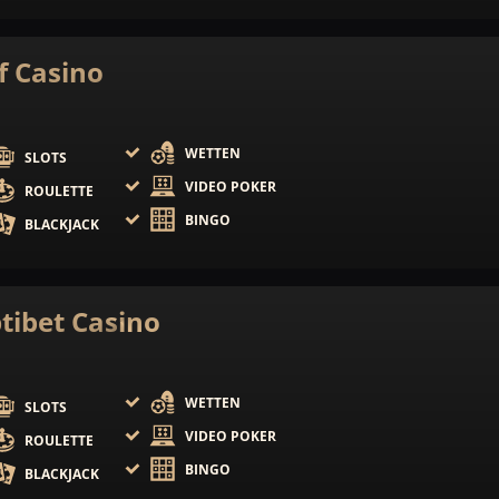
f Casino
WETTEN
SLOTS
VIDEO POKER
ROULETTE
BINGO
BLACKJACK
tibet Casino
WETTEN
SLOTS
VIDEO POKER
ROULETTE
BINGO
BLACKJACK