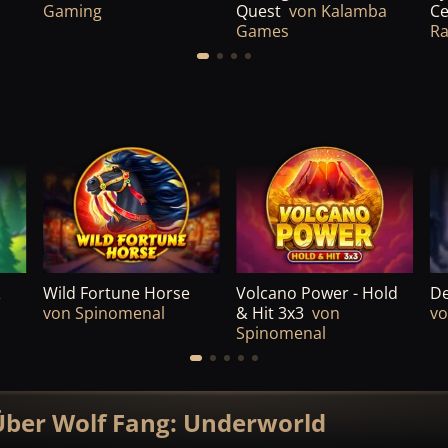
Gaming
Quest
von Kalamba
Ce
Games
Ra
&
Wild Fortune Horse
Volcano Power - Hold
De
von Spinomenal
& Hit 3x3
von
vo
Spinomenal
Über Wolf Fang: Underworld