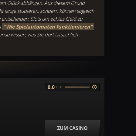
d vom Glück abhängen. Aus diesem Grund
t lange studieren, sondern können sogleich
 entscheiden, Slots um echtes Geld zu
l
"Wie Spielautomaten funktionieren"
nau wissen, was Sie dort tatsächlich
0.0
/ 10
ZUM CASINO