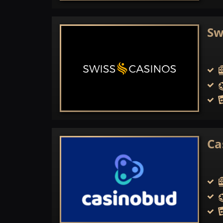
Sw
Ca