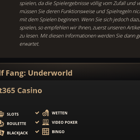
spielen, da die Spielergebnisse völlig vom Zufall un
müssen Sie deren Funktionsweise und Spielregeln nich
mit dem Spielen beginnen. Wenn Sie sich jedoch dazu
spielen, so empfehlen wir Ihnen, zuerst unseren Artike
zu lesen. Mit diesen Informationen werden Sie dann ge
erwartet.
lf Fang: Underworld
t365 Casino
WETTEN
SLOTS
VIDEO POKER
ROULETTE
BINGO
BLACKJACK