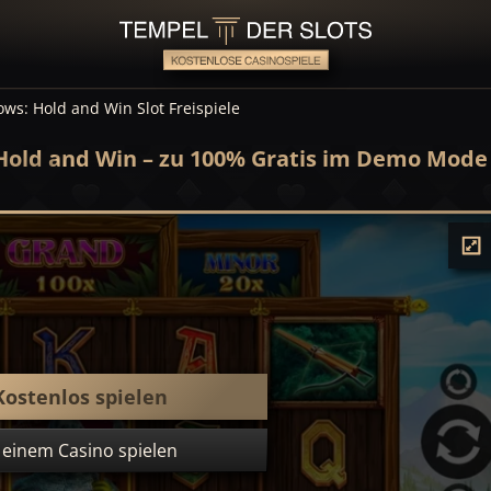
ows: Hold and Win Slot Freispiele
 Hold and Win – zu 100% Gratis im Demo Mode
Kostenlos spielen
 einem Casino spielen