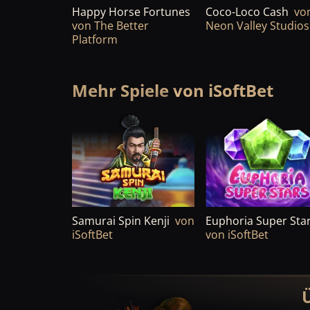
Happy Horse Fortunes
Coco-Loco Cash
vo
von The Better
Neon Valley Studios
Platform
Mehr Spiele von iSoftBet
Samurai Spin Kenji
von
Euphoria Super Sta
iSoftBet
von iSoftBet