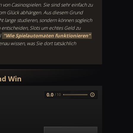
von Casinospielen. Sie sind sehr einfach zu
d vom Glück abhängen. Aus diesem Grund
t lange studieren, sondern können sogleich
 entscheiden, Slots um echtes Geld zu
l
"Wie Spielautomaten funktionieren"
nau wissen, was Sie dort tatsächlich
nd Win
0.0
/ 10