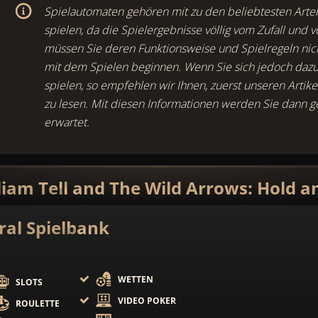
Spielautomaten gehören mit zu den beliebtesten Arten 
spielen, da die Spielergebnisse völlig vom Zufall un
müssen Sie deren Funktionsweise und Spielregeln nich
mit dem Spielen beginnen. Wenn Sie sich jedoch dazu
spielen, so empfehlen wir Ihnen, zuerst unseren Artike
zu lesen. Mit diesen Informationen werden Sie dann ge
erwartet.
liam Tell and The Wild Arrows: Hold a
ral Spielbank
WETTEN
SLOTS
VIDEO POKER
ROULETTE