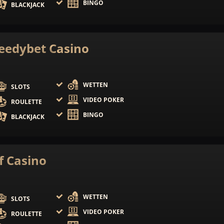
BINGO
BLACKJACK
eedybet Casino
WETTEN
SLOTS
VIDEO POKER
ROULETTE
BINGO
BLACKJACK
f Casino
WETTEN
SLOTS
VIDEO POKER
ROULETTE