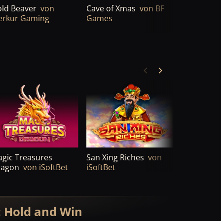
ld Beaver
von
Cave of Xmas
von BF
rkur Gaming
Games
Eagle Ridg
iSoftBet
gic Treasures
San Xing Riches
von
ragon
von iSoftBet
iSoftBet
: Hold and Win