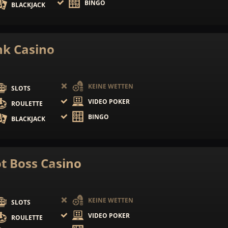
BINGO
BLACKJACK
nk Casino
KEINE WETTEN
SLOTS
VIDEO POKER
ROULETTE
BINGO
BLACKJACK
ot Boss Casino
KEINE WETTEN
SLOTS
VIDEO POKER
ROULETTE