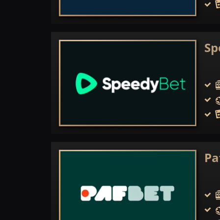
Sp
Pa