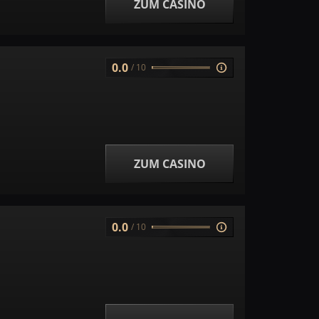
ZUM CASINO
0.0
/ 10
ZUM CASINO
0.0
/ 10