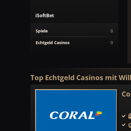
iSoftBet
Spiele
0
Echtgeld Casinos
0
Top Echtgeld Casinos mit Wil
Co