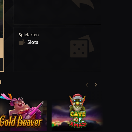
Spielarten
Slots
n
Hot Slot: 
Extremely 
Wazdan