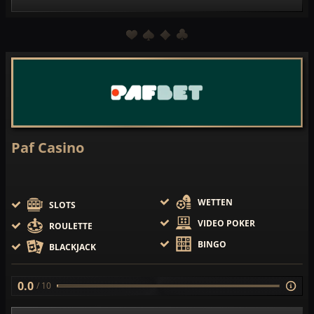
Paf Casino
WETTEN
SLOTS
VIDEO POKER
ROULETTE
BINGO
BLACKJACK
0.0
/ 10