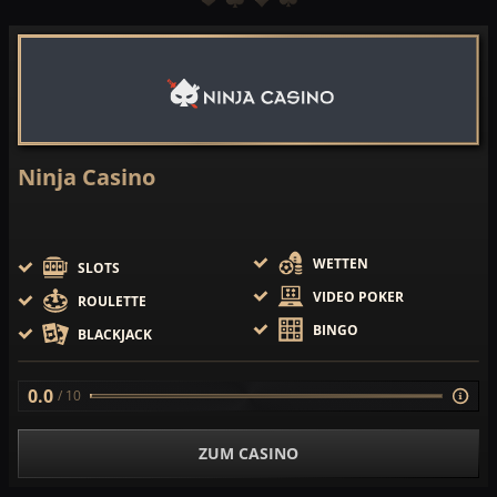
Ninja Casino
WETTEN
SLOTS
VIDEO POKER
ROULETTE
BINGO
BLACKJACK
0.0
/ 10
ZUM CASINO