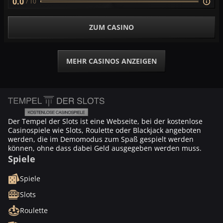
0.0
/ 10
ZUM CASINO
MEHR CASINOS ANZEIGEN
Der Tempel der Slots ist eine Webseite, bei der kostenlose
Casinospiele wie Slots, Roulette oder Blackjack angeboten
werden, die im Demomodus zum Spaß gespielt werden
können, ohne dass dabei Geld ausgegeben werden muss.
Spiele
Spiele
Slots
Roulette