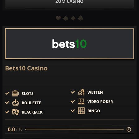
ZUM CASINO
Bets10 Casino
WETTEN
SLOTS
VIDEO POKER
ROULETTE
BINGO
BLACKJACK
0.0
/ 10