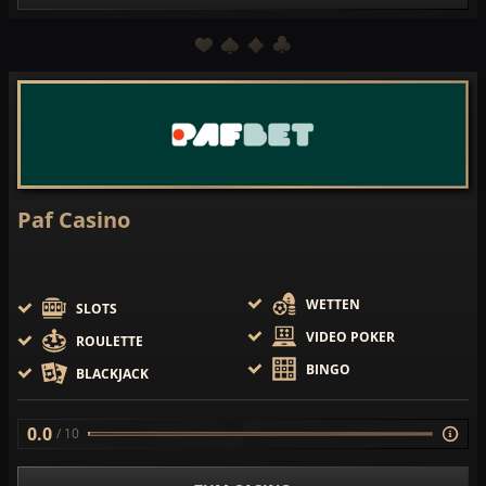
Paf Casino
WETTEN
SLOTS
VIDEO POKER
ROULETTE
BINGO
BLACKJACK
0.0
/ 10