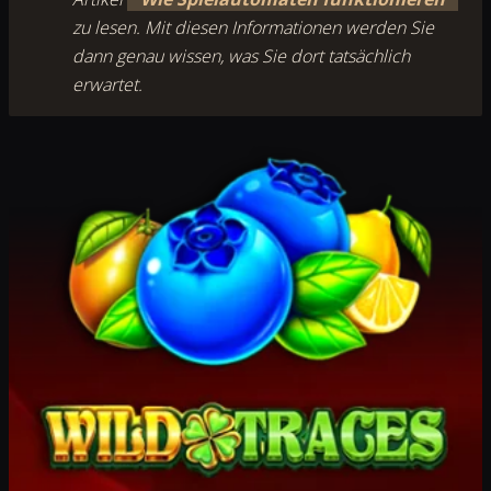
zu lesen. Mit diesen Informationen werden Sie
dann genau wissen, was Sie dort tatsächlich
erwartet.