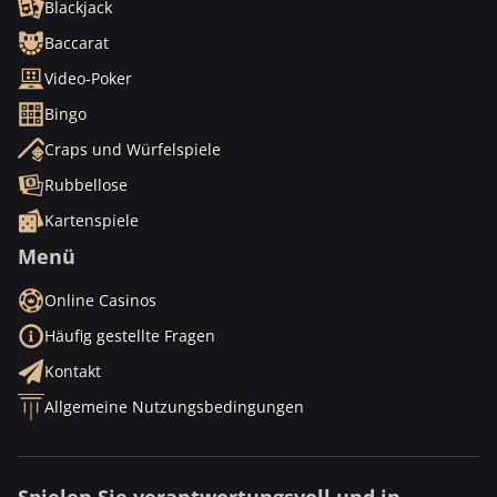
Blackjack
Baccarat
Video-Poker
Bingo
Craps und Würfelspiele
Rubbellose
Kartenspiele
Menü
Online Casinos
Häufig gestellte Fragen
Kontakt
Allgemeine Nutzungsbedingungen