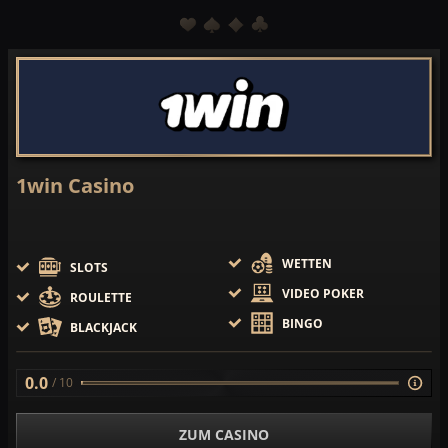
1win Casino
WETTEN
SLOTS
VIDEO POKER
ROULETTE
BINGO
BLACKJACK
0.0
/ 10
ZUM CASINO