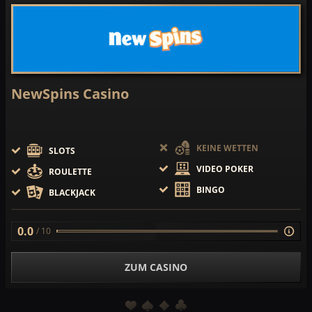
NewSpins Casino
KEINE WETTEN
SLOTS
VIDEO POKER
ROULETTE
BINGO
BLACKJACK
0.0
/ 10
ZUM CASINO