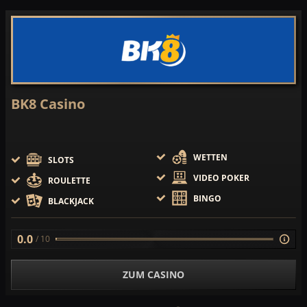
BK8 Casino
WETTEN
SLOTS
VIDEO POKER
ROULETTE
BINGO
BLACKJACK
0.0
/ 10
ZUM CASINO