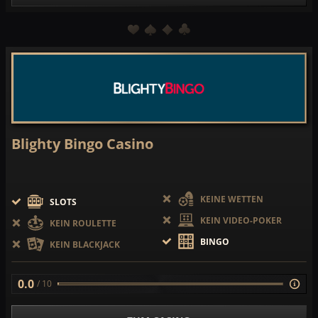
Blighty Bingo Casino
KEINE WETTEN
SLOTS
KEIN VIDEO-POKER
KEIN ROULETTE
BINGO
KEIN BLACKJACK
0.0
/ 10