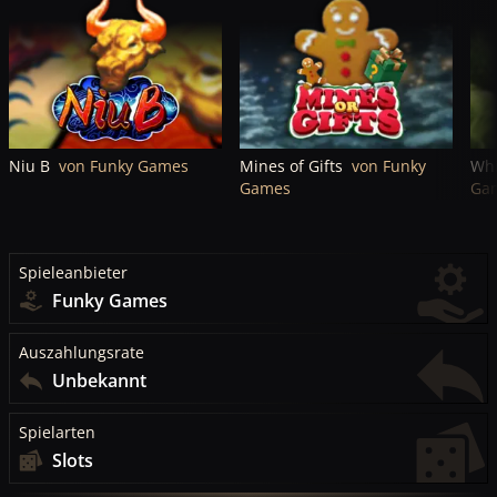
Niu B
von Funky Games
Mines of Gifts
von Funky
Whi
Games
Ga
Spieleanbieter
Funky Games
Auszahlungsrate
Unbekannt
Spielarten
Slots