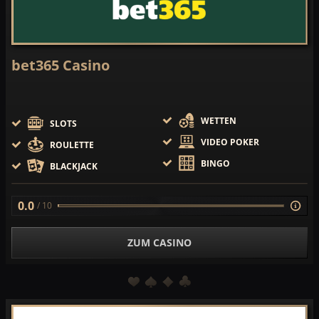
bet365 Casino
WETTEN
SLOTS
VIDEO POKER
ROULETTE
BINGO
BLACKJACK
0.0
/ 10
ZUM CASINO