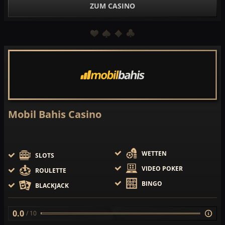
ZUM CASINO
Mobil Bahis Casino
WETTEN
SLOTS
VIDEO POKER
ROULETTE
BINGO
BLACKJACK
0.0
/ 10