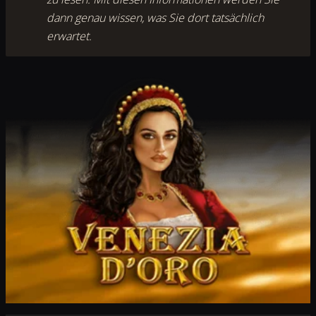
dann genau wissen, was Sie dort tatsächlich
erwartet.