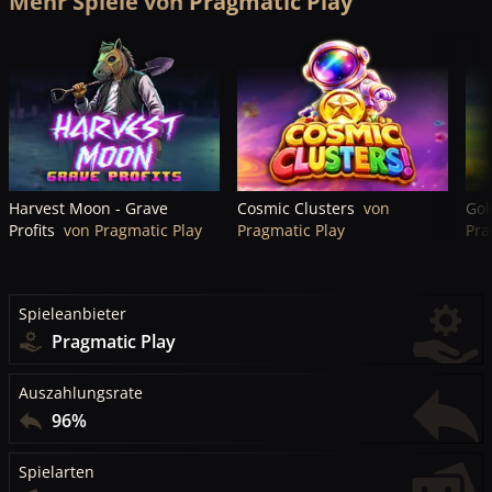
Mehr Spiele von Pragmatic Play
Harvest Moon - Grave
Cosmic Clusters
von
Gol
Profits
von Pragmatic Play
Pragmatic Play
Pra
Spieleanbieter
Pragmatic Play
Auszahlungsrate
96%
Spielarten