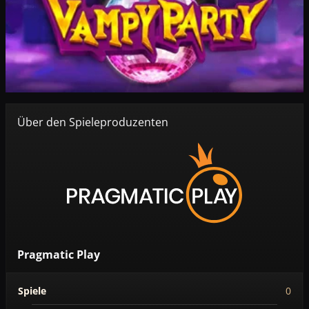
Über den Spieleproduzenten
Pragmatic Play
Spiele
0