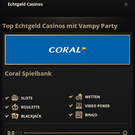
Echtgeld Casinos
0
Top Echtgeld Casinos mit Vampy Party
Coral Spielbank
WETTEN
SLOTS
VIDEO POKER
ROULETTE
BINGO
BLACKJACK
0.0
/ 10