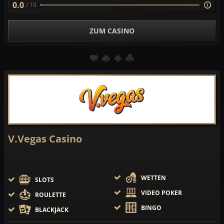
0.0
/ 10
ZUM CASINO
V.Vegas Casino
WETTEN
SLOTS
VIDEO POKER
ROULETTE
BINGO
BLACKJACK