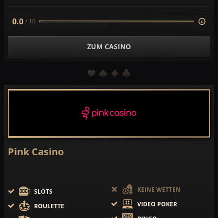
0.0
/ 10
ZUM CASINO
Pink Casino
KEINE WETTEN
SLOTS
VIDEO POKER
ROULETTE