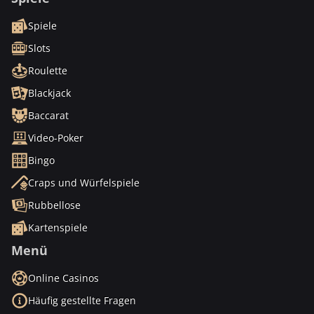
Spiele
Slots
Roulette
Blackjack
Baccarat
Video-Poker
Bingo
Craps und Würfelspiele
Rubbellose
Kartenspiele
Menü
Online Casinos
Häufig gestellte Fragen