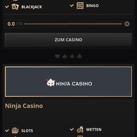
BINGO
BLACKJACK
0.0
/ 10
ZUM CASINO
Ninja Casino
WETTEN
SLOTS