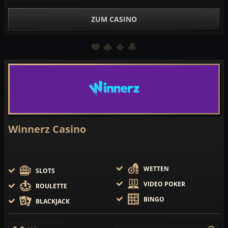
ZUM CASINO
Winnerz Casino
WETTEN
SLOTS
VIDEO POKER
ROULETTE
BINGO
BLACKJACK