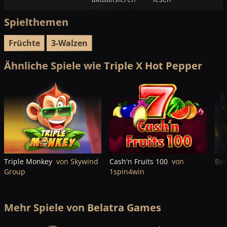
Spielthemen
Früchte
3-Walzen
Ähnliche Spiele wie Triple X Hot Pepper
Triple Monkey
von Skywind
Cash'n Fruits 100
von
Be
Group
1spin4win
Mehr Spiele von Belatra Games