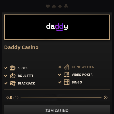
Daddy Casino
KEINE WETTEN
SLOTS
VIDEO POKER
ROULETTE
BINGO
BLACKJACK
0.0
/ 10
ZUM CASINO