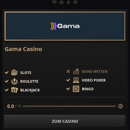
Gama Casino
KEINE WETTEN
SLOTS
VIDEO POKER
ROULETTE
BINGO
BLACKJACK
0.0
/ 10
ZUM CASINO