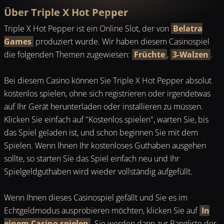
Über Triple X Hot Pepper
Triple X Hot Pepper ist ein Online Slot, der von
Belatra
Games
produziert wurde. Wir haben diesem Casinospiel
die folgenden Themen zugewiesen:
Früchte
,
3-Walzen
.
Bei diesem Casino können Sie Triple X Hot Pepper absolut
kostenlos spielen, ohne sich registrieren oder irgendetwas
auf Ihr Gerät herunterladen oder installieren zu müssen.
Klicken Sie einfach auf "Kostenlos spielen", warten Sie, bis
das Spiel geladen ist, und schon beginnen Sie mit dem
Spielen. Wenn Ihnen Ihr kostenloses Guthaben ausgehen
sollte, so starten Sie das Spiel einfach neu und Ihr
Spielgeldguthaben wird wieder vollständig aufgefüllt.
Wenn Ihnen dieses Casinospiel gefällt und Sie es im
Echtgeldmodus ausprobieren möchten, klicken Sie auf
In
einem Casino spielen
. Sie werden dann zur Rangliste der