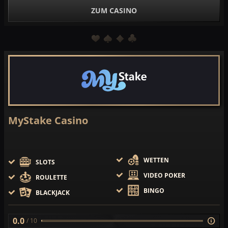
ZUM CASINO
MyStake Casino
WETTEN
SLOTS
VIDEO POKER
ROULETTE
BINGO
BLACKJACK
0.0
/ 10