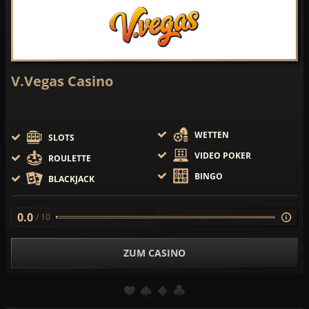
V.Vegas Casino
WETTEN
SLOTS
VIDEO POKER
ROULETTE
BINGO
BLACKJACK
0.0
/ 10
ZUM CASINO