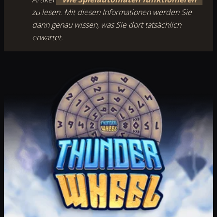
zu lesen. Mit diesen Informationen werden Sie
dann genau wissen, was Sie dort tatsächlich
erwartet.