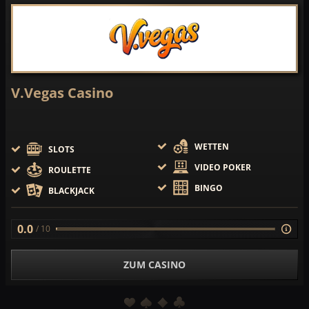
V.Vegas Casino
WETTEN
SLOTS
VIDEO POKER
ROULETTE
BINGO
BLACKJACK
0.0
/ 10
ZUM CASINO