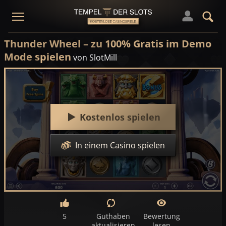
Thunder Wheel – zu 100% Gratis im Demo
Mode spielen
von SlotMill
Kostenlos spielen
In einem Casino spielen
5
Guthaben
Bewertung
aktualisieren
lesen