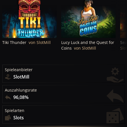
Tiki Thunder
von SlotMill
Lucy Luck and the Quest for
Sea
Coins
von SlotMill
Slo
Spieleanbieter
SlotMill
Auszahlungsrate
96,08%
Spielarten
Slots