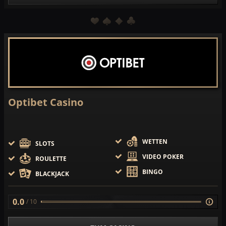
Optibet Casino
WETTEN
SLOTS
VIDEO POKER
ROULETTE
BINGO
BLACKJACK
0.0
/ 10