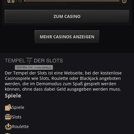
0.0
/ 10
ZUM CASINO
MEHR CASINOS ANZEIGEN
Der Tempel der Slots ist eine Webseite, bei der kostenlose
Casinospiele wie Slots, Roulette oder Blackjack angeboten
werden, die im Demomodus zum Spaß gespielt werden
können, ohne dass dabei Geld ausgegeben werden muss.
Spiele
Spiele
Slots
Roulette