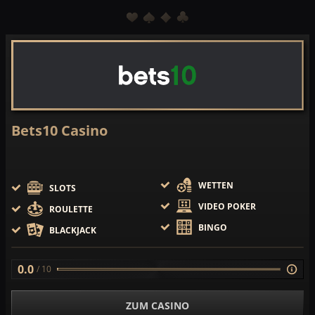
Bets10 Casino
WETTEN
SLOTS
VIDEO POKER
ROULETTE
BINGO
BLACKJACK
0.0
/ 10
ZUM CASINO