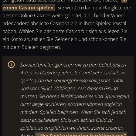
einem Casino spielen
. Sie werden dann zur Rangliste der
besten Online Casinos weitergeleitet, die Thunder Wheel
oder andere ähnliche Casinospiele in ihrer Spieleauswahl
haben. Wählen Sie das beste Casino für sich aus, legen Sie
ein Konto an, zahlen Sie Gelder ein und schon können Sie
mit dem Spielen beginnen.
Spielautomaten gehören mit zu den beliebtesten
Arten von Casinospielen. Sie sind sehr einfach zu
spielen, da die Spielergebnisse völlig vom Zufall
und vom Glück abhängen. Aus diesem Grund
müssen Sie deren Funktionsweise und Spielregeln
nicht lange studieren, sondern können sogleich
mit dem Spielen beginnen. Wenn Sie sich jedoch
dazu entscheiden, Slots um echtes Geld zu
spielen, so empfehlen wir Ihnen, zuerst unseren
Artikel
"Wie Spielautomaten funktionieren"