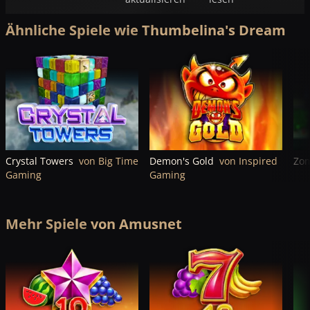
Ähnliche Spiele wie Thumbelina's Dream
Crystal Towers
von Big Time
Demon's Gold
von Inspired
Zom
Gaming
Gaming
Mehr Spiele von Amusnet