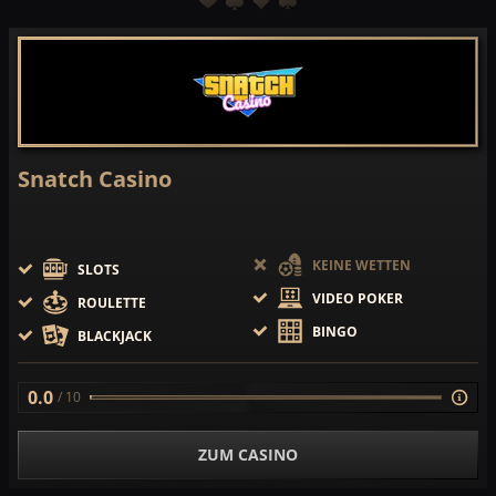
Snatch Casino
KEINE WETTEN
SLOTS
VIDEO POKER
ROULETTE
BINGO
BLACKJACK
0.0
/ 10
ZUM CASINO