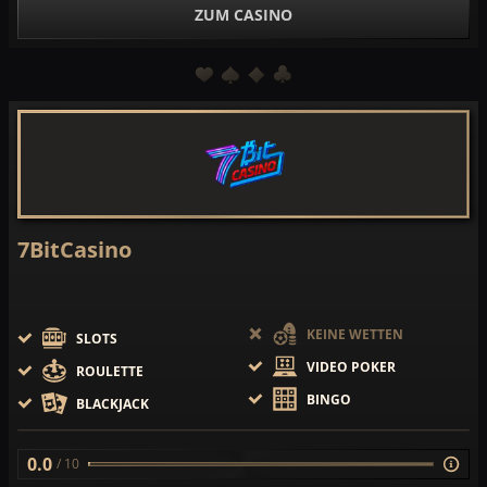
ZUM CASINO
7BitCasino
KEINE WETTEN
SLOTS
VIDEO POKER
ROULETTE
BINGO
BLACKJACK
0.0
/ 10