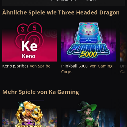
Ähnliche Spiele wie Three Headed Dragon
Keno (Spribe)
von Spribe
Plinkball 5000
von Gaming
Dra
Corps
Ga
Mehr Spiele von Ka Gaming