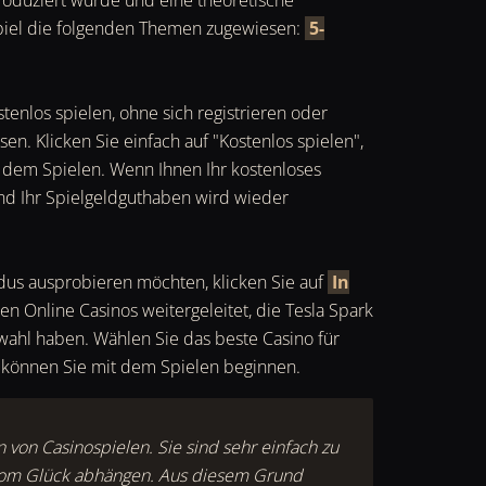
oduziert wurde und eine theoretische
piel die folgenden Themen zugewiesen:
5-
tenlos spielen, ohne sich registrieren oder
en. Klicken Sie einfach auf "Kostenlos spielen",
it dem Spielen. Wenn Ihnen Ihr kostenloses
und Ihr Spielgeldguthaben wird wieder
dus ausprobieren möchten, klicken Sie auf
In
en Online Casinos weitergeleitet, die Tesla Spark
wahl haben. Wählen Sie das beste Casino für
on können Sie mit dem Spielen beginnen.
von Casinospielen. Sie sind sehr einfach zu
d vom Glück abhängen. Aus diesem Grund