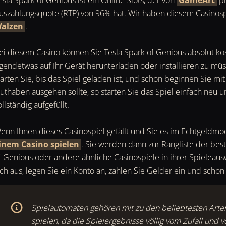
esla Spark of Genious ist ein Online Slots, der von
GameArt
pr
uszahlungsquote (RTP) von 96% hat. Wir haben diesem Casinos
alzen
.
ei diesem Casino können Sie Tesla Spark of Genious absolut kos
rgendetwas auf Ihr Gerät herunterladen oder installieren zu müss
arten Sie, bis das Spiel geladen ist, und schon beginnen Sie m
uthaben ausgehen sollte, so starten Sie das Spiel einfach neu 
ollständig aufgefüllt.
enn Ihnen dieses Casinospiel gefällt und Sie es im Echtgeldmo
inem Casino spielen
. Sie werden dann zur Rangliste der best
f Genious oder andere ähnliche Casinospiele in ihrer Spieleaus
ich aus, legen Sie ein Konto an, zahlen Sie Gelder ein und sch
Spielautomaten gehören mit zu den beliebtesten Arten 
spielen, da die Spielergebnisse völlig vom Zufall un