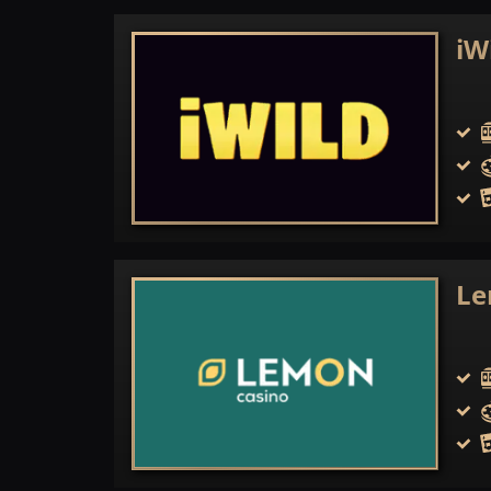
iW
Le