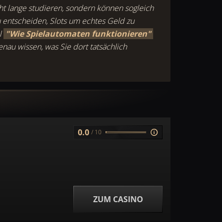
t lange studieren, sondern können sogleich
 entscheiden, Slots um echtes Geld zu
l
"Wie Spielautomaten funktionieren"
nau wissen, was Sie dort tatsächlich
0.0
/ 10
ZUM CASINO