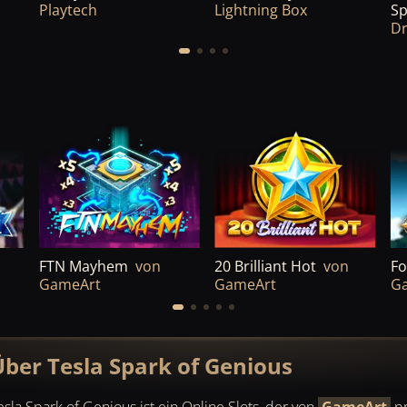
Playtech
Lightning Box
Sp
Dr
FTN Mayhem
von
20 Brilliant Hot
von
Fo
GameArt
GameArt
G
Über Tesla Spark of Genious