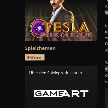
T
A
W
B
i
w
G
Spielthemen
v
5-Walzen
W
e
Über den Spieleproduzenten
o
s