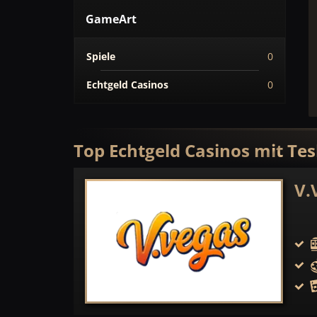
GameArt
Spiele
0
Echtgeld Casinos
0
Top Echtgeld Casinos mit Tes
V.