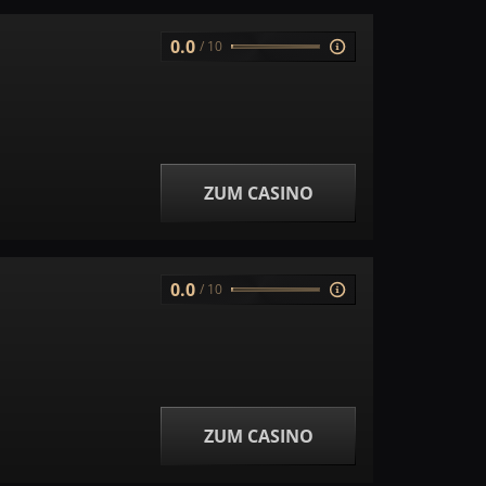
0.0
/ 10
ZUM CASINO
0.0
/ 10
ZUM CASINO