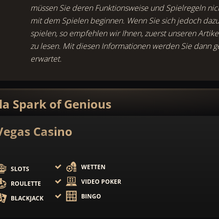
müssen Sie deren Funktionsweise und Spielregeln nich
mit dem Spielen beginnen. Wenn Sie sich jedoch dazu
spielen, so empfehlen wir Ihnen, zuerst unseren Artike
zu lesen. Mit diesen Informationen werden Sie dann ge
erwartet.
la Spark of Genious
Vegas Casino
WETTEN
SLOTS
VIDEO POKER
ROULETTE
BINGO
BLACKJACK