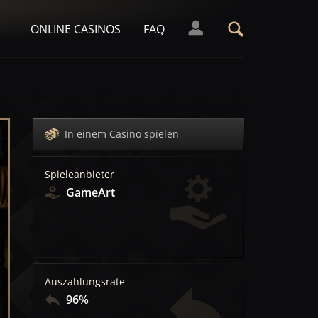
ONLINE CASINOS
FAQ
In einem Casino spielen
Spieleanbieter
GameArt
Auszahlungsrate
96%