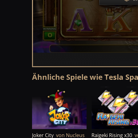
Ähnliche Spiele wie Tesla Sp
Joker City
von Nucleus
Raigeki Rising x30
v