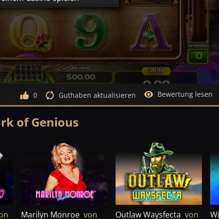
Bewertung lesen
0
Guthaben aktualisieren
ark of Genious
on
Marilyn Monroe
von
Outlaw Waysfecta
von
Wi