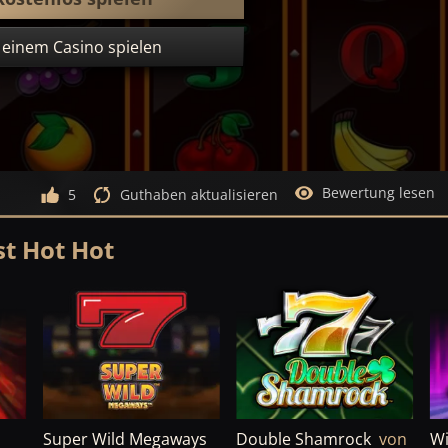
 einem Casino spielen
Bewertung lesen
5
Guthaben aktualisieren
st Hot Hot
Super Wild Megaways
Double Shamrock
von
Wi