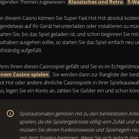
olgenden Themen zugewiesen:
Klassisches und Retro
,
5-Wa
ei diesem Casino können Sie Super Fast Hot Hot absolut kostenl
rgendetwas auf Ihr Gerät herunterladen oder installieren zu müss
arten Sie, bis das Spiel geladen ist, und schon beginnen Sie m
uthaben ausgehen sollte, so starten Sie das Spiel einfach neu 
ollständig aufgefüllt.
enn Ihnen dieses Casinospiel gefällt und Sie es im Echtgeldmo
inem Casino spielen
. Sie werden dann zur Rangliste der best
ot Hot oder andere ähnliche Casinospiele in ihrer Spieleauswah
us, legen Sie ein Konto an, zahlen Sie Gelder ein und schon kö
Spielautomaten gehören mit zu den beliebtesten Arten 
spielen, da die Spielergebnisse völlig vom Zufall un
müssen Sie deren Funktionsweise und Spielregeln nich
mit dem Spielen beginnen. Wenn Sie sich jedoch dazu