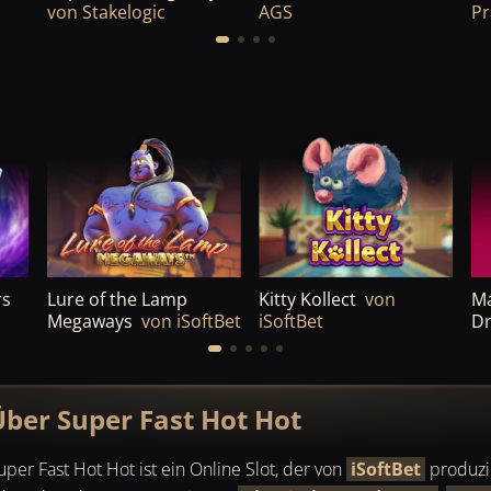
von Stakelogic
AGS
Pr
rs
Lure of the Lamp
Kitty Kollect
von
Ma
Megaways
von iSoftBet
iSoftBet
D
Über Super Fast Hot Hot
uper Fast Hot Hot ist ein Online Slot, der von
iSoftBet
produzi