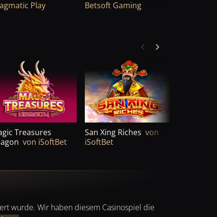
agmatic Play
Betsoft Gaming
Eagle Ridg
iSoftBet
gic Treasures
San Xing Riches
von
ragon
von iSoftBet
iSoftBet
ert wurde. Wir haben diesem Casinospiel die