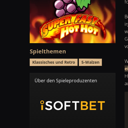
f
B
i
w
G
v
Spielthemen
W
Klassisches und Retro
5-Walzen
e
H
Über den Spieleproduzenten
a