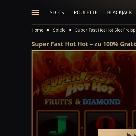
SLOTS
ROULETTE
BLACKJACK
Home
Spiele
Super Fast Hot Hot Slot Freisp
Super Fast Hot Hot – zu 100% Gra