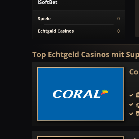
iSoftBet
Spiele
0
Echtgeld Casinos
0
Top Echtgeld Casinos mit Sup
Co