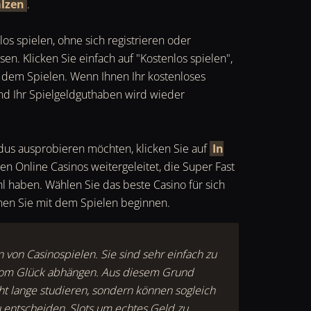
lzen
.
os spielen, ohne sich registrieren oder
en. Klicken Sie einfach auf "Kostenlos spielen",
it dem Spielen. Wenn Ihnen Ihr kostenloses
und Ihr Spielgeldguthaben wird wieder
dus ausprobieren möchten, klicken Sie auf
In
en Online Casinos weitergeleitet, die Super Fast
l haben. Wählen Sie das beste Casino für sich
nnen Sie mit dem Spielen beginnen.
von Casinospielen. Sie sind sehr einfach zu
d vom Glück abhängen. Aus diesem Grund
t lange studieren, sondern können sogleich
 entscheiden, Slots um echtes Geld zu