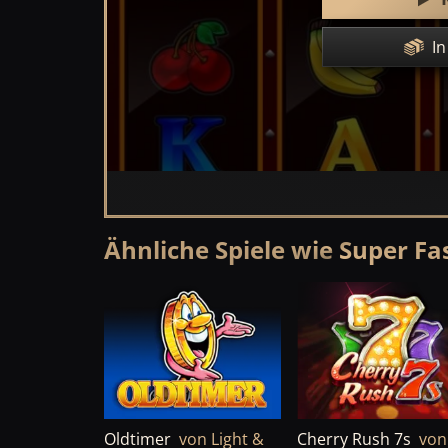
In
Ähnliche Spiele wie Super Fa
Oldtimer
von Light &
Cherry Rush 7s
von