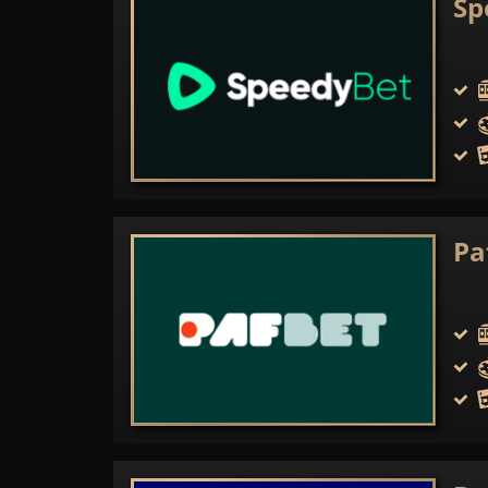
Sp
Pa