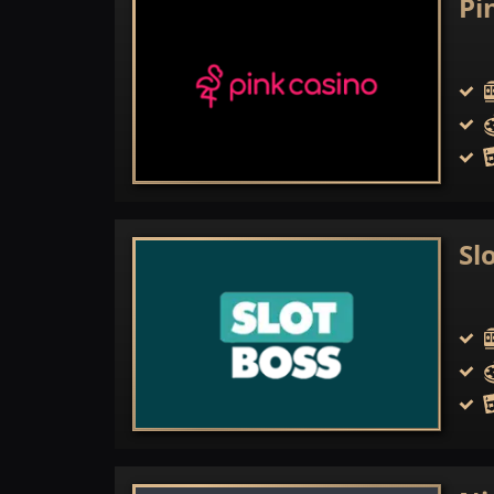
Pi
Sl