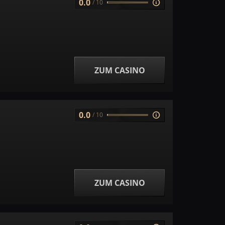
0.0
/ 10
ZUM CASINO
0.0
/ 10
ZUM CASINO