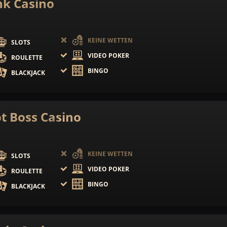
nk Casino
KEINE WETTEN
SLOTS
VIDEO POKER
ROULETTE
BINGO
BLACKJACK
ot Boss Casino
KEINE WETTEN
SLOTS
VIDEO POKER
ROULETTE
BINGO
BLACKJACK