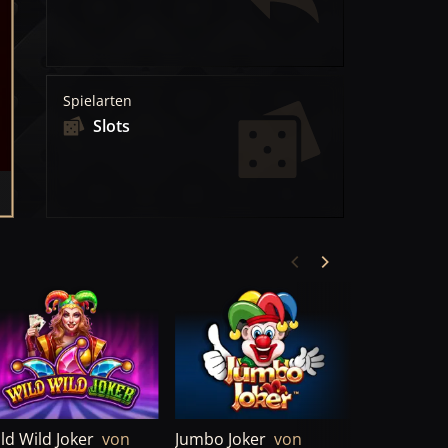
Spielarten
Slots
Hot Fruits
Amatic
ld Wild Joker
von
Jumbo Joker
von