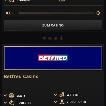
0.0
/ 10
ZUM CASINO
Betfred Casino
WETTEN
SLOTS
VIDEO POKER
ROULETTE