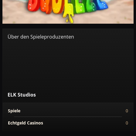
Über den Spieleproduzenten
ELK Studios
Spiele
0
Echtgeld Casinos
0