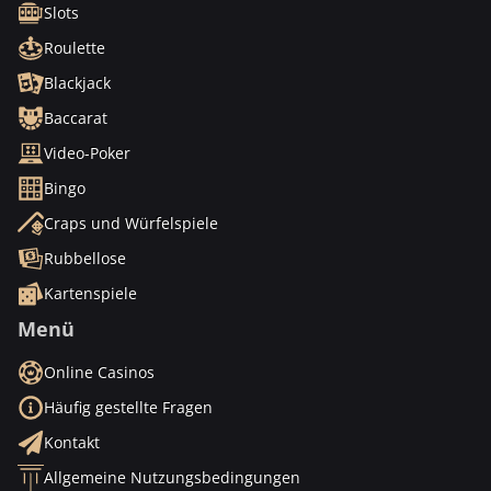
Slots
Roulette
Blackjack
Baccarat
Video-Poker
Bingo
Craps und Würfelspiele
Rubbellose
Kartenspiele
Menü
Online Casinos
Häufig gestellte Fragen
Kontakt
Allgemeine Nutzungsbedingungen