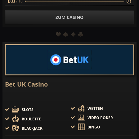
0.0
/ 10
ZUM CASINO
Bet UK Casino
WETTEN
SLOTS
VIDEO POKER
ROULETTE
BINGO
BLACKJACK