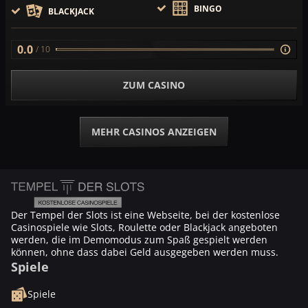
BINGO
BLACKJACK
0.0
/ 10
ZUM CASINO
MEHR CASINOS ANZEIGEN
Der Tempel der Slots ist eine Webseite, bei der kostenlose
Casinospiele wie Slots, Roulette oder Blackjack angeboten
werden, die im Demomodus zum Spaß gespielt werden
können, ohne dass dabei Geld ausgegeben werden muss.
Spiele
Spiele