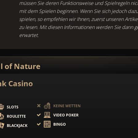
müssen Sie deren Funktionsweise und Spielregeln nich
mit dem Spielen beginnen. Wenn Sie sich jedoch dazu
spielen, so empfehlen wir Ihnen, zuerst unseren Artike
zu lesen. Mit diesen Informationen werden Sie dann ge
erwartet.
l of Nature
nk Casino
KEINE WETTEN
SLOTS
VIDEO POKER
ROULETTE
BINGO
BLACKJACK