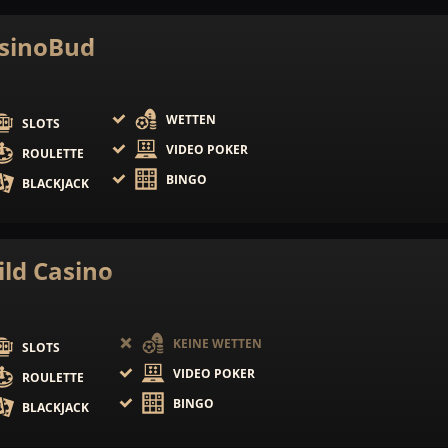
sinoBud
WETTEN
SLOTS
VIDEO POKER
ROULETTE
BINGO
BLACKJACK
ild Casino
KEINE WETTEN
SLOTS
VIDEO POKER
ROULETTE
BINGO
BLACKJACK