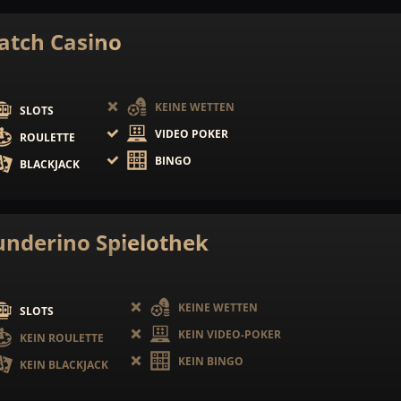
atch Casino
KEINE WETTEN
SLOTS
VIDEO POKER
ROULETTE
BINGO
BLACKJACK
nderino Spielothek
KEINE WETTEN
SLOTS
KEIN VIDEO-POKER
KEIN ROULETTE
KEIN BINGO
KEIN BLACKJACK