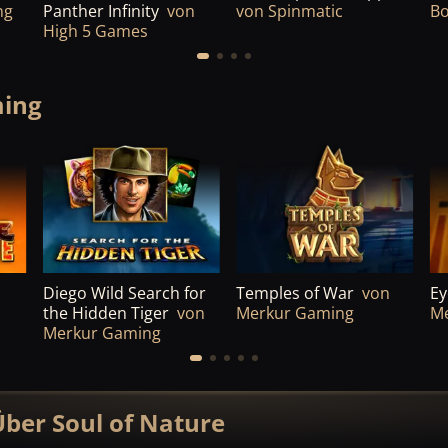
ng
Panther Infinity
von
von Spinmatic
Bo
High 5 Games
ming
Diego Wild Search for
Temples of War
von
Ey
the Hidden Tiger
von
Merkur Gaming
Me
Merkur Gaming
Über Soul of Nature