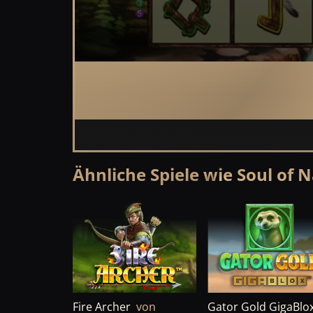
Ähnliche Spiele wie Soul of 
Fire Archer
von
Gator Gold GigaBlo