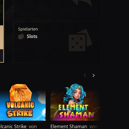
Spielarten
Slots
Siberian L
lcanic Strike
von
Element Shaman
von