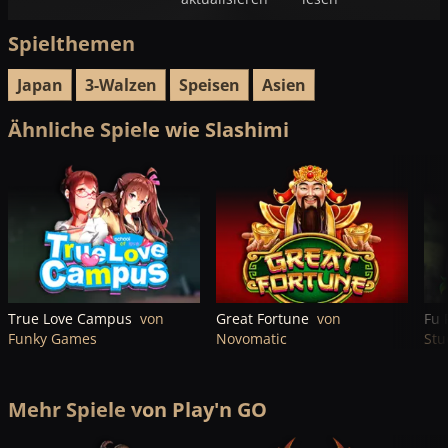
Spielthemen
Japan
3-Walzen
Speisen
Asien
Ähnliche Spiele wie Slashimi
True Love Campus
von
Great Fortune
von
Fu 
Funky Games
Novomatic
Stu
Mehr Spiele von Play'n GO