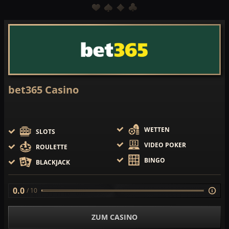
bet365 Casino
WETTEN
SLOTS
VIDEO POKER
ROULETTE
BINGO
BLACKJACK
0.0
/ 10
ZUM CASINO