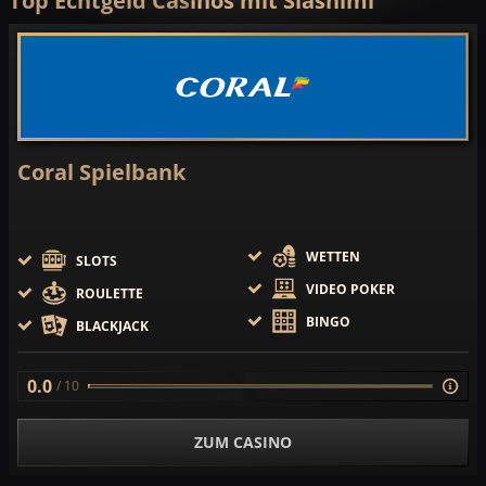
Top Echtgeld Casinos mit Slashimi
Coral Spielbank
WETTEN
SLOTS
VIDEO POKER
ROULETTE
BINGO
BLACKJACK
0.0
/ 10
ZUM CASINO