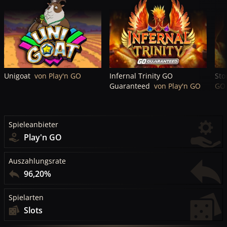
Unigoat
von Play'n GO
Infernal Trinity GO
Sto
Guaranteed
von Play'n GO
GO
Spieleanbieter
Play'n GO
Auszahlungsrate
96,20%
Spielarten
Slots