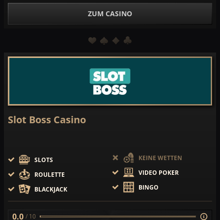
ZUM CASINO
Slot Boss Casino
KEINE WETTEN
SLOTS
VIDEO POKER
ROULETTE
BINGO
BLACKJACK
0.0
/ 10