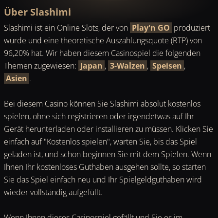
Über Slashimi
Slashimi ist ein Online Slots, der von
Play'n GO
produziert
wurde und eine theoretische Auszahlungsquote (RTP) von
96,20% hat. Wir haben diesem Casinospiel die folgenden
Themen zugewiesen:
Japan
,
3-Walzen
,
Speisen
,
Asien
.
Bei diesem Casino können Sie Slashimi absolut kostenlos
spielen, ohne sich registrieren oder irgendetwas auf Ihr
Gerät herunterladen oder installieren zu müssen. Klicken Sie
einfach auf "Kostenlos spielen", warten Sie, bis das Spiel
geladen ist, und schon beginnen Sie mit dem Spielen. Wenn
Ihnen Ihr kostenloses Guthaben ausgehen sollte, so starten
Sie das Spiel einfach neu und Ihr Spielgeldguthaben wird
wieder vollständig aufgefüllt.
Wenn Ihnen dieses Casinospiel gefällt und Sie es im