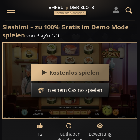
Slashimi – zu 100% Gratis im Demo Mode
spielen
von Play'n GO
Kostenlos spielen
In einem Casino spielen
12
Guthaben
Bewertung
aktualisieren
lesen