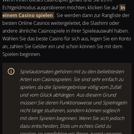
Echtgeldmodus ausprobieren möchten, klicken Sie auf
In
einem Casino spielen
. Sie werden dann zur Rangliste der
besten Online Casinos weitergeleitet, die Slashimi oder
andere ähnliche Casinospiele in ihrer Spieleauswahl haben.
Wählen Sie das beste Casino für sich aus, legen Sie ein Konto
an, zahlen Sie Gelder ein und schon können Sie mit dem
Spielen beginnen.
Spielautomaten gehören mit zu den beliebtesten
Arten von Casinospielen. Sie sind sehr einfach zu
spielen, da die Spielergebnisse völlig vom Zufall
und vom Glück abhängen. Aus diesem Grund
müssen Sie deren Funktionsweise und Spielregeln
nicht lange studieren, sondern können sogleich
mit dem Spielen beginnen. Wenn Sie sich jedoch
dazu entscheiden, Slots um echtes Geld zu
spielen, so empfehlen wir Ihnen, zuerst unseren