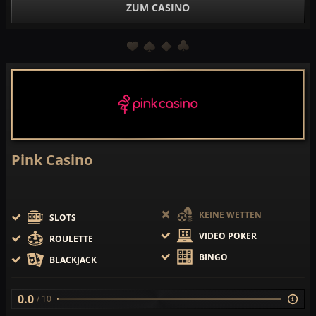
ZUM CASINO
Pink Casino
KEINE WETTEN
SLOTS
VIDEO POKER
ROULETTE
BINGO
BLACKJACK
0.0
/ 10