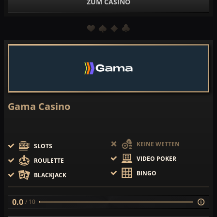
ZUM CASINO
Gama Casino
KEINE WETTEN
SLOTS
VIDEO POKER
ROULETTE
BINGO
BLACKJACK
0.0
/ 10