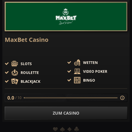
MaxBet Casino
WETTEN
SLOTS
VIDEO POKER
ROULETTE
BINGO
BLACKJACK
0.0
/ 10
ZUM CASINO