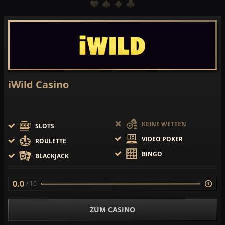
iWild Casino
KEINE WETTEN
SLOTS
VIDEO POKER
ROULETTE
BINGO
BLACKJACK
0.0
/ 10
ZUM CASINO