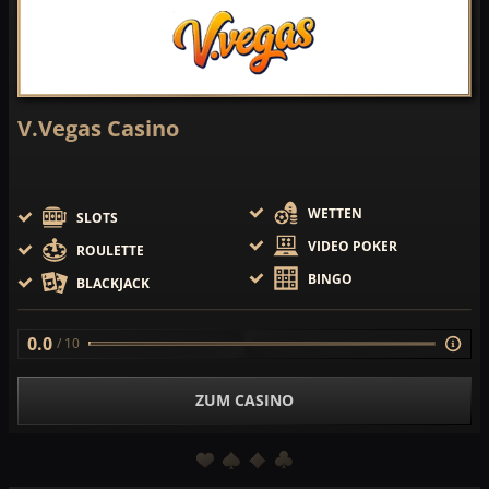
V.Vegas Casino
WETTEN
SLOTS
VIDEO POKER
ROULETTE
BINGO
BLACKJACK
0.0
/ 10
ZUM CASINO