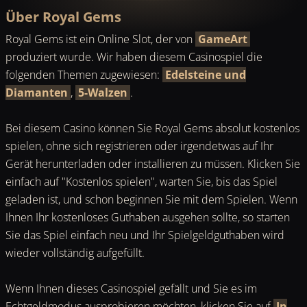
Über Royal Gems
Royal Gems ist ein Online Slot, der von
GameArt
produziert wurde. Wir haben diesem Casinospiel die
folgenden Themen zugewiesen:
Edelsteine und
Diamanten
,
5-Walzen
.
Bei diesem Casino können Sie Royal Gems absolut kostenlos
spielen, ohne sich registrieren oder irgendetwas auf Ihr
Gerät herunterladen oder installieren zu müssen. Klicken Sie
einfach auf "Kostenlos spielen", warten Sie, bis das Spiel
geladen ist, und schon beginnen Sie mit dem Spielen. Wenn
Ihnen Ihr kostenloses Guthaben ausgehen sollte, so starten
Sie das Spiel einfach neu und Ihr Spielgeldguthaben wird
wieder vollständig aufgefüllt.
Wenn Ihnen dieses Casinospiel gefällt und Sie es im
Echtgeldmodus ausprobieren möchten, klicken Sie auf
In