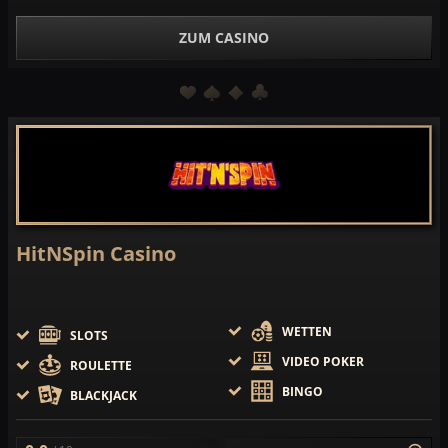
ZUM CASINO
HitNSpin Casino
WETTEN
SLOTS
VIDEO POKER
ROULETTE
BINGO
BLACKJACK