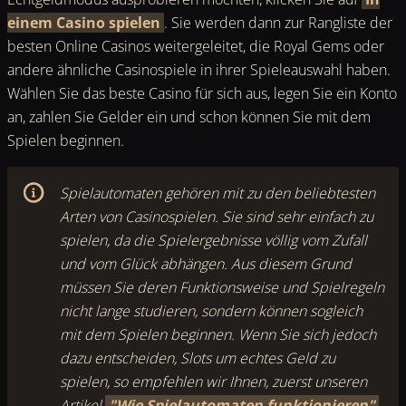
einem Casino spielen
. Sie werden dann zur Rangliste der
besten Online Casinos weitergeleitet, die Royal Gems oder
andere ähnliche Casinospiele in ihrer Spieleauswahl haben.
Wählen Sie das beste Casino für sich aus, legen Sie ein Konto
an, zahlen Sie Gelder ein und schon können Sie mit dem
Spielen beginnen.
Spielautomaten gehören mit zu den beliebtesten
Arten von Casinospielen. Sie sind sehr einfach zu
spielen, da die Spielergebnisse völlig vom Zufall
und vom Glück abhängen. Aus diesem Grund
müssen Sie deren Funktionsweise und Spielregeln
nicht lange studieren, sondern können sogleich
mit dem Spielen beginnen. Wenn Sie sich jedoch
dazu entscheiden, Slots um echtes Geld zu
spielen, so empfehlen wir Ihnen, zuerst unseren
Artikel
"Wie Spielautomaten funktionieren"