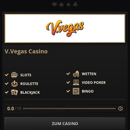
V.Vegas Casino
WETTEN
SLOTS
VIDEO POKER
ROULETTE
BINGO
BLACKJACK
0.0
/ 10
ZUM CASINO