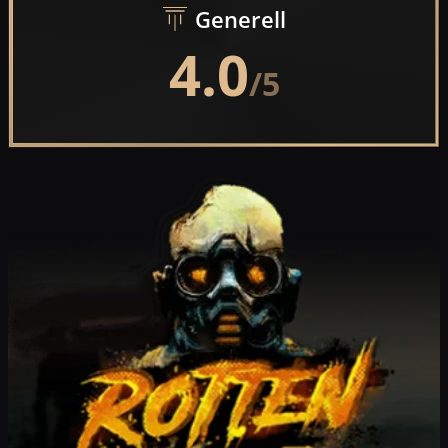
Generell
4.0
/5