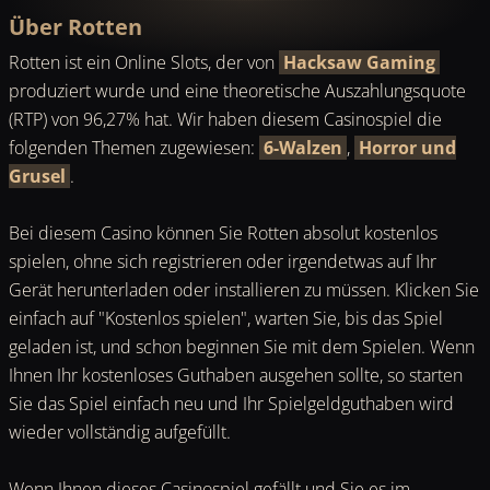
Über Rotten
Rotten ist ein Online Slots, der von
Hacksaw Gaming
produziert wurde und eine theoretische Auszahlungsquote
(RTP) von 96,27% hat. Wir haben diesem Casinospiel die
folgenden Themen zugewiesen:
6-Walzen
,
Horror und
Grusel
.
Bei diesem Casino können Sie Rotten absolut kostenlos
spielen, ohne sich registrieren oder irgendetwas auf Ihr
Gerät herunterladen oder installieren zu müssen. Klicken Sie
einfach auf "Kostenlos spielen", warten Sie, bis das Spiel
geladen ist, und schon beginnen Sie mit dem Spielen. Wenn
Ihnen Ihr kostenloses Guthaben ausgehen sollte, so starten
Sie das Spiel einfach neu und Ihr Spielgeldguthaben wird
wieder vollständig aufgefüllt.
Wenn Ihnen dieses Casinospiel gefällt und Sie es im