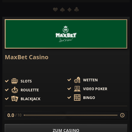
MaxBet Casino
WETTEN
SLOTS
VIDEO POKER
ROULETTE
BINGO
BLACKJACK
0.0
/ 10
ZUM CASINO