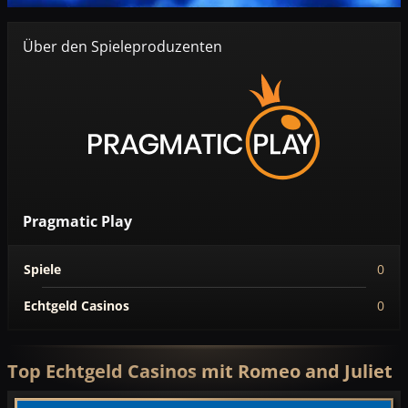
Über den Spieleproduzenten
Pragmatic Play
Spiele
0
Echtgeld Casinos
0
Top Echtgeld Casinos mit Romeo and Juliet