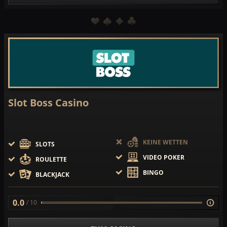
Slot Boss Casino
KEINE WETTEN
SLOTS
VIDEO POKER
ROULETTE
BINGO
BLACKJACK
0.0
/ 10