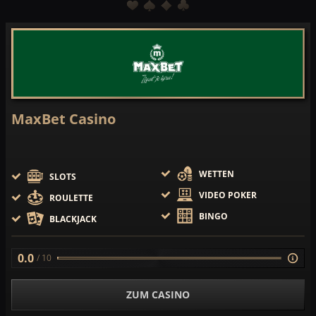
MaxBet Casino
WETTEN
SLOTS
VIDEO POKER
ROULETTE
BINGO
BLACKJACK
0.0
/ 10
ZUM CASINO