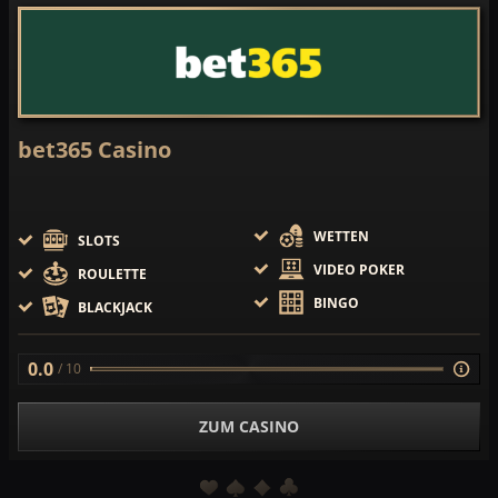
bet365 Casino
WETTEN
SLOTS
VIDEO POKER
ROULETTE
BINGO
BLACKJACK
0.0
/ 10
ZUM CASINO