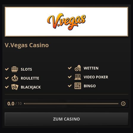
V.Vegas Casino
WETTEN
SLOTS
VIDEO POKER
ROULETTE
BINGO
BLACKJACK
0.0
/ 10
ZUM CASINO