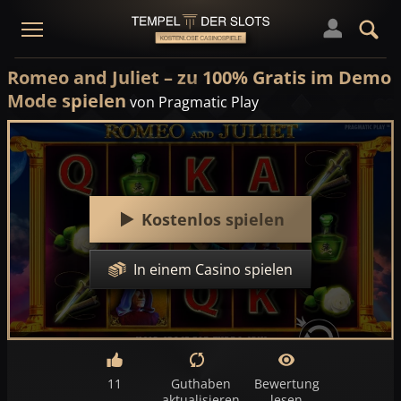
Romeo and Juliet – zu 100% Gratis im Demo
Mode spielen
von Pragmatic Play
Kostenlos spielen
In einem Casino spielen
11
Guthaben
Bewertung
aktualisieren
lesen