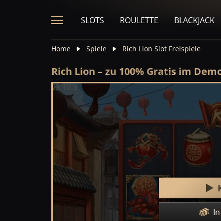
SLOTS
ROULETTE
BLACKJACK
Home
Spiele
Rich Lion Slot Freispiele
Rich Lion – zu 100% Gratis im Dem
In