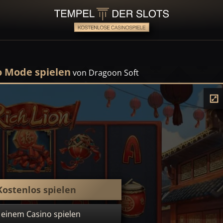
o Mode spielen
von Dragoon Soft
Kostenlos spielen
 einem Casino spielen