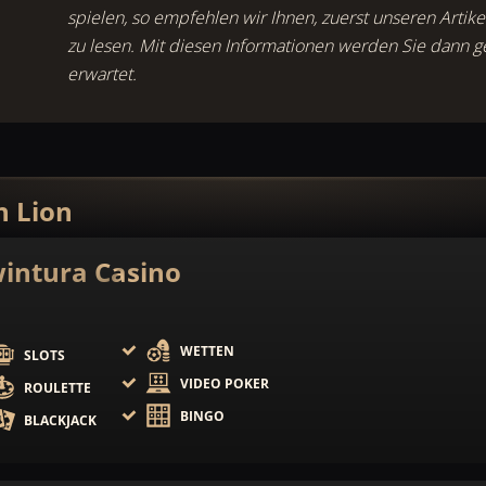
spielen, so empfehlen wir Ihnen, zuerst unseren Artike
zu lesen. Mit diesen Informationen werden Sie dann ge
erwartet.
h Lion
intura Casino
WETTEN
SLOTS
VIDEO POKER
ROULETTE
BINGO
BLACKJACK