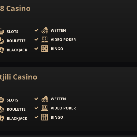
8 Casino
WETTEN
SLOTS
VIDEO POKER
ROULETTE
BINGO
BLACKJACK
tjili Casino
WETTEN
SLOTS
VIDEO POKER
ROULETTE
BINGO
BLACKJACK