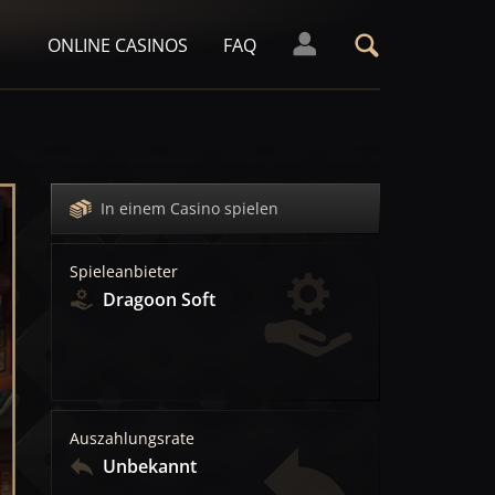
ONLINE CASINOS
FAQ
In einem Casino spielen
Spieleanbieter
Dragoon Soft
Auszahlungsrate
Unbekannt