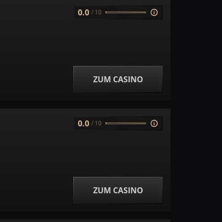
0.0
/ 10
ZUM CASINO
0.0
/ 10
ZUM CASINO