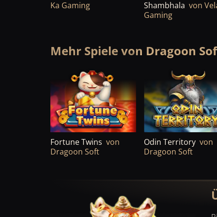
Ka Gaming
Shambhala
von Vel
Gaming
Mehr Spiele von Dragoon Sof
Fortune Twins
von
Odin Territory
von
Dragoon Soft
Dragoon Soft