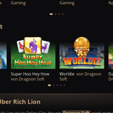
a
Gaming
Gaming
N
t
Super Hoo Hey How
Worldie
von Dragoon
Da
von Dragoon Soft
Soft
Dr
Über Rich Lion