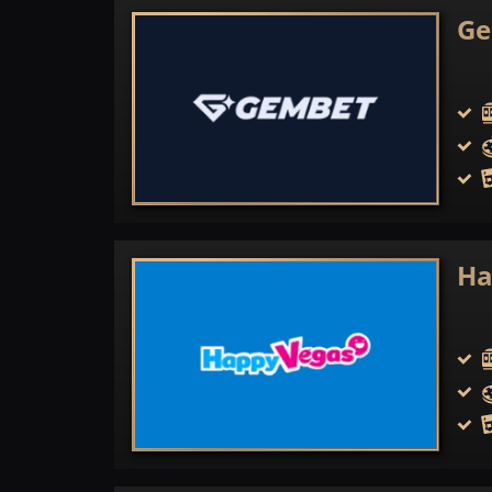
Ge
Ha