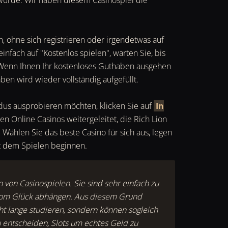
wurde. Wir haben diesem Casinospiel die
, ohne sich registrieren oder irgendetwas auf
infach auf "Kostenlos spielen", warten Sie, bis
. Wenn Ihnen Ihr kostenloses Guthaben ausgehen
aben wird wieder vollständig aufgefüllt.
dus ausprobieren möchten, klicken Sie auf
In
en Online Casinos weitergeleitet, die Rich Lion
 Wählen Sie das beste Casino für sich aus, legen
it dem Spielen beginnen.
von Casinospielen. Sie sind sehr einfach zu
d vom Glück abhängen. Aus diesem Grund
t lange studieren, sondern können sogleich
 entscheiden, Slots um echtes Geld zu