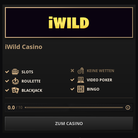
iWild Casino
KEINE WETTEN
SLOTS
VIDEO POKER
ROULETTE
BINGO
BLACKJACK
0.0
/ 10
ZUM CASINO