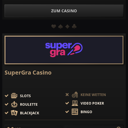
ZUM CASINO
SuperGra Casino
KEINE WETTEN
SLOTS
VIDEO POKER
ROULETTE
BINGO
BLACKJACK