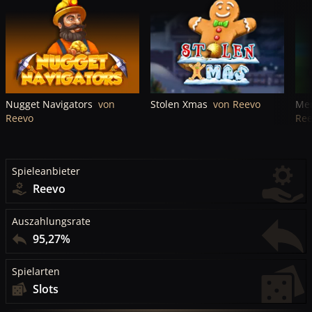
Nugget Navigators
von
Stolen Xmas
von Reevo
Mer
Reevo
Ree
Spieleanbieter
Reevo
Auszahlungsrate
95,27%
Spielarten
Slots