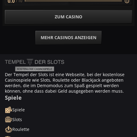
0.0
/ 10
ZUM CASINO
MEHR CASINOS ANZEIGEN
Der Tempel der Slots ist eine Webseite, bei der kostenlose
Casinospiele wie Slots, Roulette oder Blackjack angeboten
werden, die im Demomodus zum Spaß gespielt werden
können, ohne dass dabei Geld ausgegeben werden muss.
Spiele
Spiele
Slots
Roulette