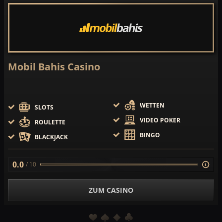
Mobil Bahis Casino
WETTEN
SLOTS
VIDEO POKER
ROULETTE
BINGO
BLACKJACK
0.0
/ 10
ZUM CASINO